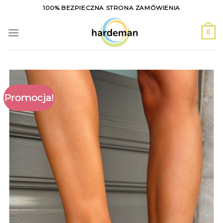
Skip
100% BEZPIECZNA STRONA ZAMÓWIENIA
to
content
0
Promocja!