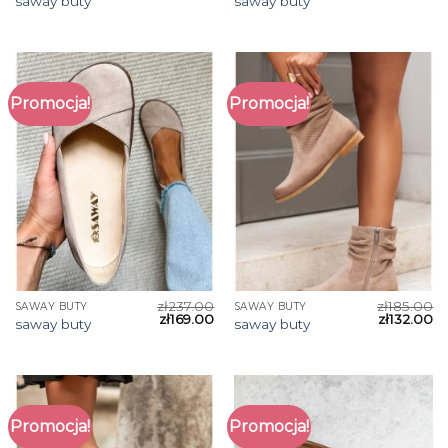
saway buty
saway buty
Promocja!
Promocja!
zł
237.00
zł
185.00
SAWAY BUTY
SAWAY BUTY
zł
169.00
zł
132.00
saway buty
saway buty
Promocja!
Promocja!