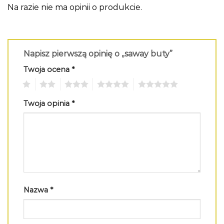
Na razie nie ma opinii o produkcie.
Napisz pierwszą opinię o „saway buty”
Twoja ocena
*
1
2
3
4
5
Twoja opinia
*
Nazwa
*