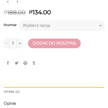
188.00
134.00
zł
zł
Rozmiar
ilość saway buty
DODAJ DO KOSZYKA
OPINIE (0)
Opinie