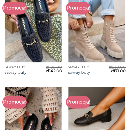
Promocja!
Promocja!
zł
199.00
zł
239.00
SAWAY BUTY
SAWAY BUTY
zł
142.00
zł
171.00
saway buty
saway buty
Promocja!
Promocja!