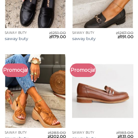
zł
251.00
zł
267.00
SAWAY BUTY
SAWAY BUTY
zł
179.00
zł
191.00
saway buty
saway buty
Promocja!
Promocja!
zł
283.00
zł
183.00
SAWAY BUTY
SAWAY BUTY
zł
202.00
zł
131.00