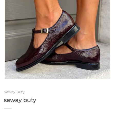
Saway Buty
saway buty