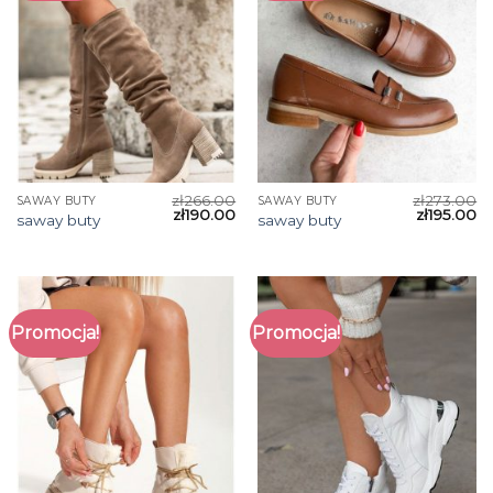
zł
266.00
zł
273.00
SAWAY BUTY
SAWAY BUTY
zł
190.00
zł
195.00
saway buty
saway buty
Promocja!
Promocja!