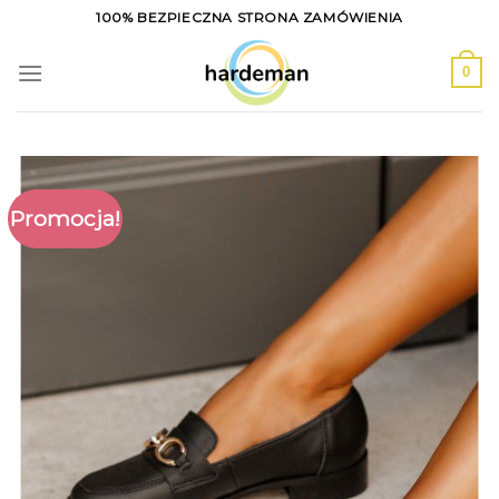
Skip
100% BEZPIECZNA STRONA ZAMÓWIENIA
to
content
0
Promocja!