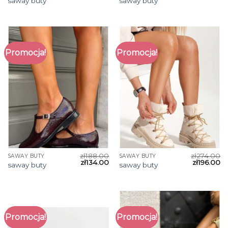
saway buty
saway buty
Promocja!
Promocja!
zł
188.00
zł
274.00
SAWAY BUTY
SAWAY BUTY
zł
134.00
zł
196.00
saway buty
saway buty
Promocja!
Promocja!