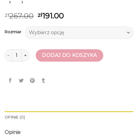
267.00
191.00
zł
zł
Rozmiar
ilość saway buty
DODAJ DO KOSZYKA
OPINIE (0)
Opinie