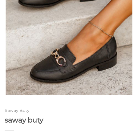
Saway Buty
saway buty