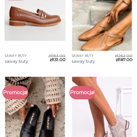
zł
183.00
zł
262.00
SAWAY BUTY
SAWAY BUTY
zł
131.00
zł
187.00
saway buty
saway buty
Promocja!
Promocja!