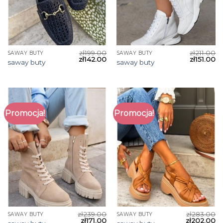
zł
199.00
zł
211.00
SAWAY BUTY
SAWAY BUTY
zł
142.00
zł
151.00
saway buty
saway buty
Promocja!
Promocja!
zł
239.00
zł
283.00
SAWAY BUTY
SAWAY BUTY
zł
171.00
zł
202.00