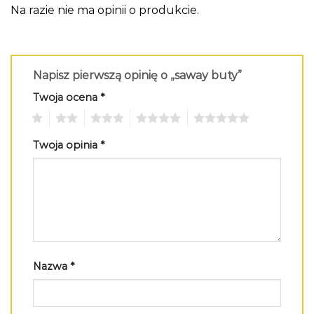
Na razie nie ma opinii o produkcie.
Napisz pierwszą opinię o „saway buty”
Twoja ocena
*
1
2
3
4
5
Twoja opinia
*
Nazwa
*