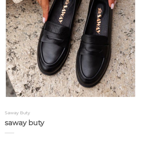
Saway Buty
saway buty