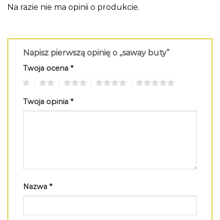
Na razie nie ma opinii o produkcie.
Napisz pierwszą opinię o „saway buty”
Twoja ocena
*
1
2
3
4
5
Twoja opinia
*
Nazwa
*