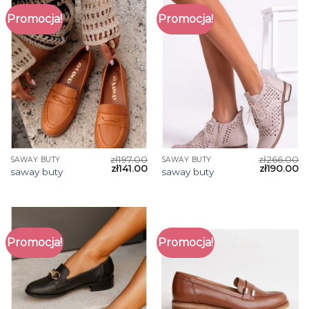
Promocja!
Promocja!
zł
197.00
zł
266.00
SAWAY BUTY
SAWAY BUTY
zł
141.00
zł
190.00
saway buty
saway buty
Promocja!
Promocja!