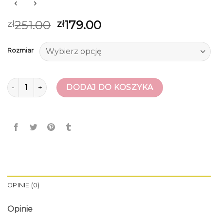
251.00
179.00
zł
zł
Rozmiar
ilość saway buty
DODAJ DO KOSZYKA
OPINIE (0)
Opinie