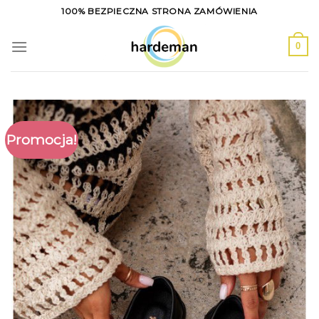
Skip
100% BEZPIECZNA STRONA ZAMÓWIENIA
to
content
0
Promocja!