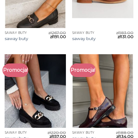
zł
267.00
zł
183.00
SAWAY BUTY
SAWAY BUTY
zł
191.00
zł
131.00
saway buty
saway buty
Promocja!
Promocja!
zł
220.00
zł
188.00
SAWAY BUTY
SAWAY BUTY
zł
157.00
zł
134.00