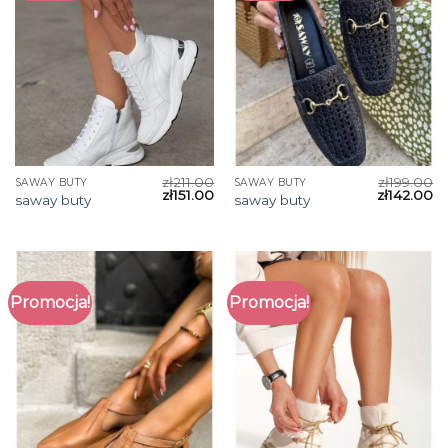
zł
211.00
zł
199.00
SAWAY BUTY
SAWAY BUTY
zł
151.00
zł
142.00
saway buty
saway buty
Promocja!
Promocja!