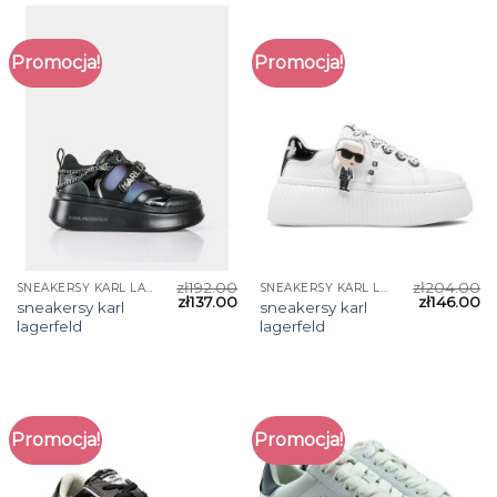
Promocja!
Promocja!
zł
192.00
zł
204.00
SNEAKERSY KARL LAGERFELD
SNEAKERSY KARL LAGERFELD
zł
137.00
zł
146.00
sneakersy karl
sneakersy karl
lagerfeld
lagerfeld
Promocja!
Promocja!