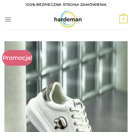
Skip
100% BEZPIECZNA STRONA ZAMÓWIENIA
to
content
0
Promocja!