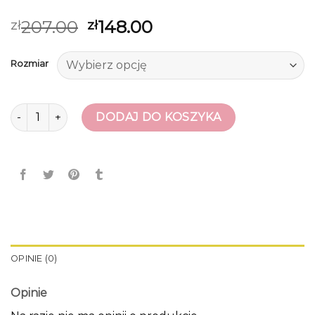
207.00
148.00
zł
zł
Rozmiar
ilość sneakersy karl lagerfeld
DODAJ DO KOSZYKA
OPINIE (0)
Opinie