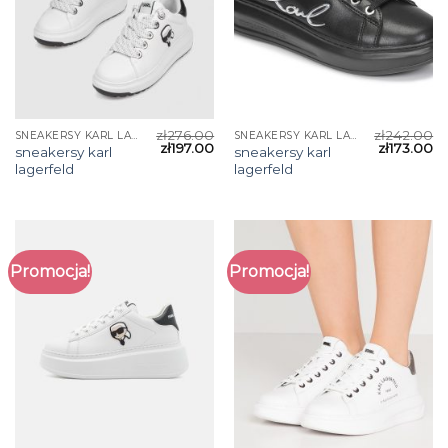
zł
276.00
zł
242.00
SNEAKERSY KARL LAGERFELD
SNEAKERSY KARL LAGERFELD
zł
197.00
zł
173.00
sneakersy karl
sneakersy karl
lagerfeld
lagerfeld
Promocja!
Promocja!