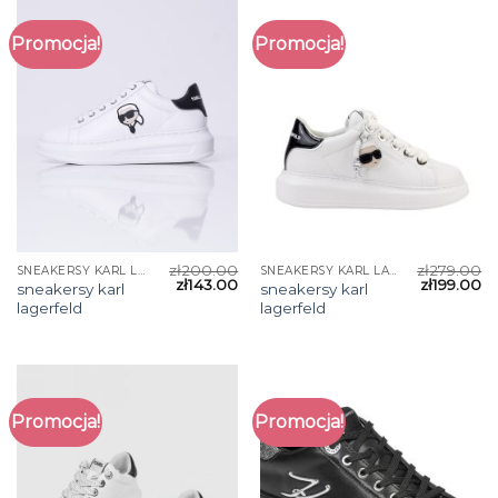
Promocja!
Promocja!
zł
200.00
zł
279.00
SNEAKERSY KARL LAGERFELD
SNEAKERSY KARL LAGERFELD
zł
143.00
zł
199.00
sneakersy karl
sneakersy karl
lagerfeld
lagerfeld
Promocja!
Promocja!