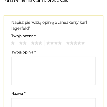
Na razie nie ma opinii o produkcie.
Napisz pierwszą opinię o „sneakersy karl
lagerfeld”
Twoja ocena
*
1
2
3
4
5
Twoja opinia
*
Nazwa
*