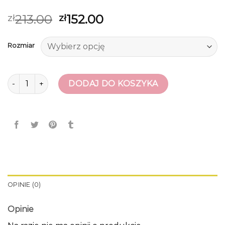
213.00
152.00
zł
zł
Rozmiar
ilość sneakersy karl lagerfeld
DODAJ DO KOSZYKA
OPINIE (0)
Opinie