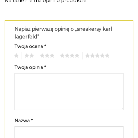
Na razie nie ma opinii o produkcie.
Napisz pierwszą opinię o „sneakersy karl
lagerfeld”
Twoja ocena
*
1
2
3
4
5
Twoja opinia
*
Nazwa
*