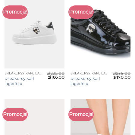
Promocja!
Promocja!
zł
232.00
zł
238.00
SNEAKERSY KARL LAGERFELD
SNEAKERSY KARL LAGERFELD
zł
166.00
zł
170.00
sneakersy karl
sneakersy karl
lagerfeld
lagerfeld
Promocja!
Promocja!