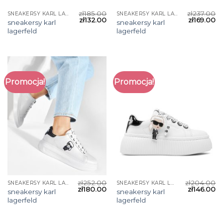
zł
185.00
zł
237.00
SNEAKERSY KARL LAGERFELD
SNEAKERSY KARL LAGERFELD
zł
132.00
zł
169.00
sneakersy karl
sneakersy karl
lagerfeld
lagerfeld
Promocja!
Promocja!
zł
252.00
zł
204.00
SNEAKERSY KARL LAGERFELD
SNEAKERSY KARL LAGERFELD
zł
180.00
zł
146.00
sneakersy karl
sneakersy karl
lagerfeld
lagerfeld