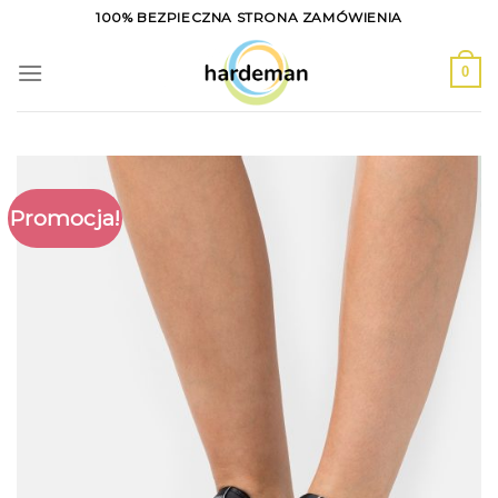
Skip
100% BEZPIECZNA STRONA ZAMÓWIENIA
to
content
0
Promocja!