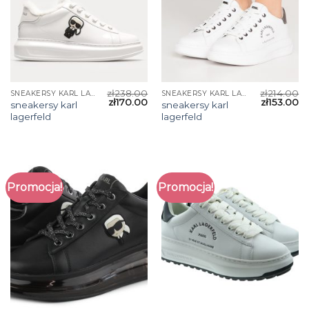
zł
238.00
zł
214.00
SNEAKERSY KARL LAGERFELD
SNEAKERSY KARL LAGERFELD
zł
170.00
zł
153.00
sneakersy karl
sneakersy karl
lagerfeld
lagerfeld
Promocja!
Promocja!