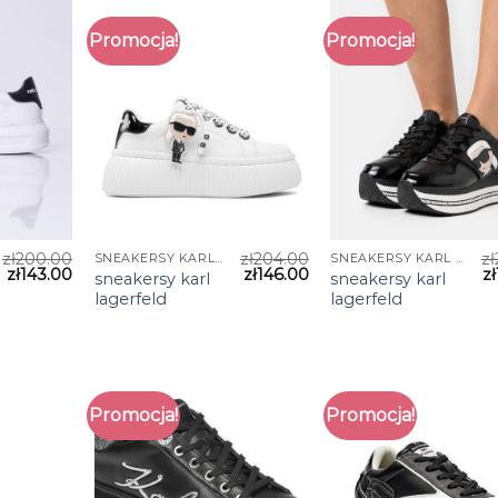
Promocja!
Promocja!
zł
200.00
zł
204.00
zł
SNEAKERSY KARL LAGERFELD
SNEAKERSY KARL LAGERFELD
zł
143.00
zł
146.00
zł
sneakersy karl
sneakersy karl
lagerfeld
lagerfeld
Promocja!
Promocja!