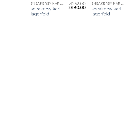
zł
252.00
SNEAKERSY KARL LAGERFELD
SNEAKERSY KARL LAGERFELD
zł
180.00
sneakersy karl
sneakersy karl
lagerfeld
lagerfeld