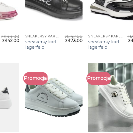
zł
199.00
zł
242.00
zł
SNEAKERSY KARL LAGERFELD
SNEAKERSY KARL LAGERFELD
zł
142.00
zł
173.00
zł
sneakersy karl
sneakersy karl
lagerfeld
lagerfeld
Promocja!
Promocja!