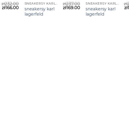
zł
232.00
zł
237.00
zł
SNEAKERSY KARL LAGERFELD
SNEAKERSY KARL LAGERFELD
zł
166.00
zł
169.00
zł
sneakersy karl
sneakersy karl
lagerfeld
lagerfeld