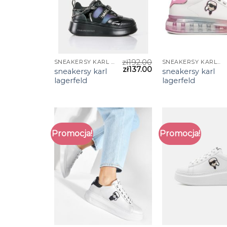
zł
192.00
SNEAKERSY KARL LAGERFELD
SNEAKERSY KARL LAGERFELD
zł
137.00
sneakersy karl
sneakersy karl
lagerfeld
lagerfeld
Promocja!
Promocja!