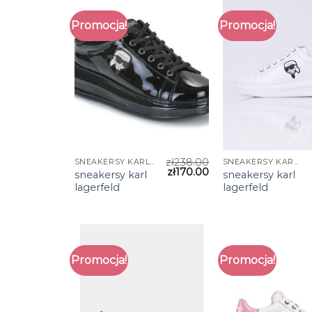
Promocja!
Promocja!
zł
238.00
SNEAKERSY KARL LAGERFELD
SNEAKERSY KARL LAGERFELD
zł
170.00
sneakersy karl
sneakersy karl
lagerfeld
lagerfeld
Promocja!
Promocja!