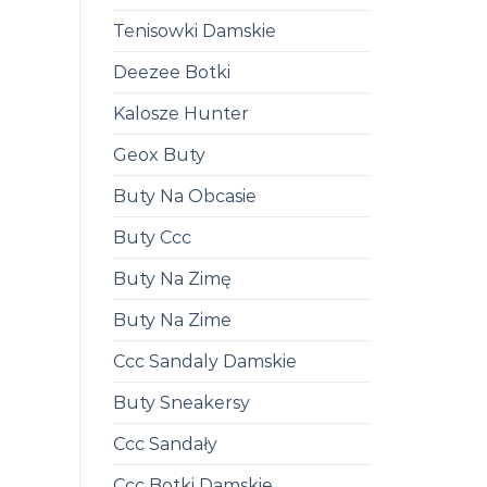
Tenisowki Damskie
Deezee Botki
Kalosze Hunter
Geox Buty
Buty Na Obcasie
Buty Ccc
Buty Na Zimę
Buty Na Zime
Ccc Sandaly Damskie
Buty Sneakersy
Ccc Sandały
Ccc Botki Damskie