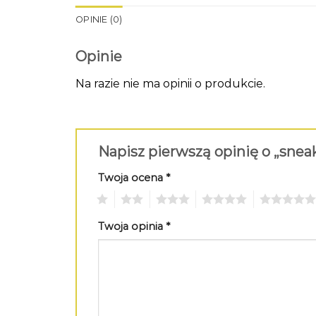
OPINIE (0)
Opinie
Na razie nie ma opinii o produkcie.
Napisz pierwszą opinię o „sneak
Twoja ocena
*
1
2
3
4
5
Twoja opinia
*