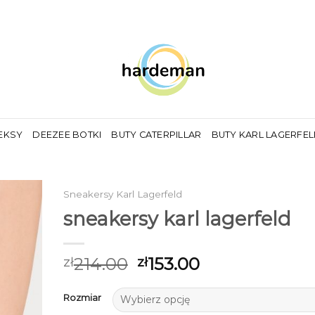
EKSY
DEEZEE BOTKI
BUTY CATERPILLAR
BUTY KARL LAGERFE
Sneakersy Karl Lagerfeld
sneakersy karl lagerfeld
214.00
153.00
zł
zł
Rozmiar