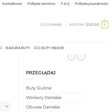
Kontaktowe
Polityka zwrotów
F.A.Q
Polityka prywatności
0
LOGOWANIE
KOSZYK /
ZŁ
0.00
LD
BADURA BUTY
CCC BUTY MĘSKIE
PRZEGLĄDAJ
Buty Slubne
Workery Damskie
Obuwie Damskie