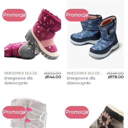
Promocja!
Promocja!
zł
202.00
zł
249.00
ŚNIEGOWCE DLA DZIEWCZYNKI
ŚNIEGOWCE DLA DZIEWCZYNKI
zł
144.00
zł
178.00
śniegowce dla
śniegowce dla
dziewczynki
dziewczynki
Promocja!
Promocja!