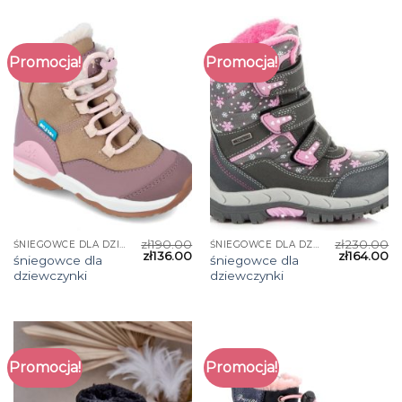
Promocja!
Promocja!
zł
190.00
zł
230.00
ŚNIEGOWCE DLA DZIEWCZYNKI
ŚNIEGOWCE DLA DZIEWCZYNKI
zł
136.00
zł
164.00
śniegowce dla
śniegowce dla
dziewczynki
dziewczynki
Promocja!
Promocja!