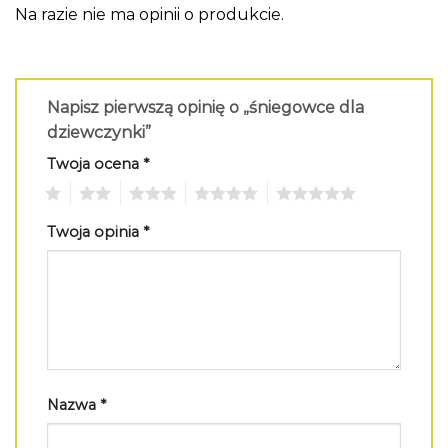
Na razie nie ma opinii o produkcie.
Napisz pierwszą opinię o „śniegowce dla
dziewczynki”
Twoja ocena
*
1
2
3
4
5
Twoja opinia
*
Nazwa
*