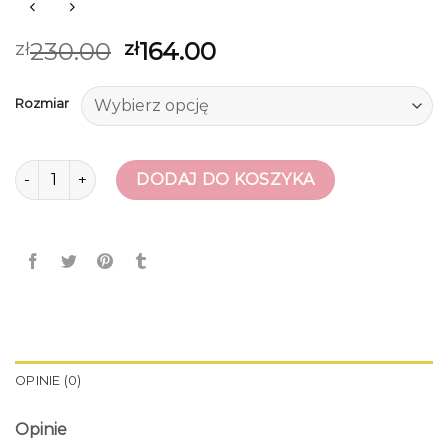
230.00
164.00
zł
zł
Rozmiar
ilość śniegowce dla dziewczynki
DODAJ DO KOSZYKA
OPINIE (0)
Opinie