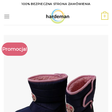
Skip
100% BEZPIECZNA STRONA ZAMÓWIENIA
to
content
0
Promocja!