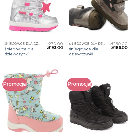
zł
270.00
zł
260.00
ŚNIEGOWCE DLA DZIEWCZYNKI
ŚNIEGOWCE DLA DZIEWCZYNKI
zł
193.00
zł
186.00
śniegowce dla
śniegowce dla
dziewczynki
dziewczynki
Promocja!
Promocja!