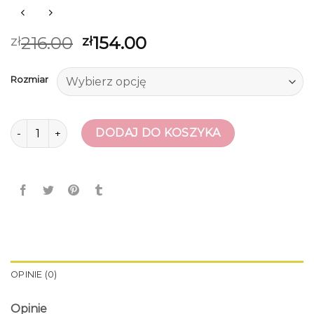
216.00
154.00
zł
zł
Rozmiar
ilość śniegowce dla dziewczynki
DODAJ DO KOSZYKA
OPINIE (0)
Opinie