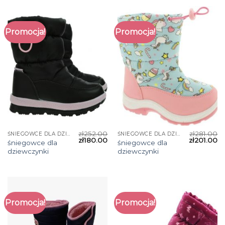
Promocja!
Promocja!
zł
252.00
zł
281.00
ŚNIEGOWCE DLA DZIEWCZYNKI
ŚNIEGOWCE DLA DZIEWCZYNKI
zł
180.00
zł
201.00
śniegowce dla
śniegowce dla
dziewczynki
dziewczynki
Promocja!
Promocja!