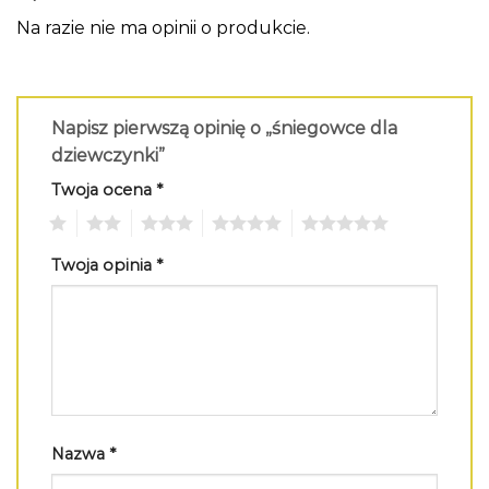
Na razie nie ma opinii o produkcie.
Napisz pierwszą opinię o „śniegowce dla
dziewczynki”
Twoja ocena
*
1
2
3
4
5
Twoja opinia
*
Nazwa
*