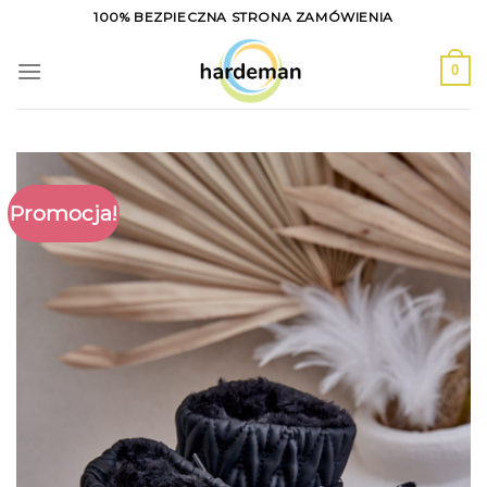
Skip
100% BEZPIECZNA STRONA ZAMÓWIENIA
to
content
0
Promocja!