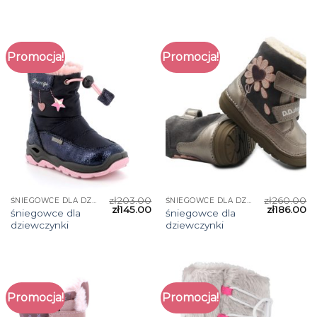
Promocja!
Promocja!
zł
203.00
zł
260.00
ŚNIEGOWCE DLA DZIEWCZYNKI
ŚNIEGOWCE DLA DZIEWCZYNKI
zł
145.00
zł
186.00
śniegowce dla
śniegowce dla
dziewczynki
dziewczynki
Promocja!
Promocja!