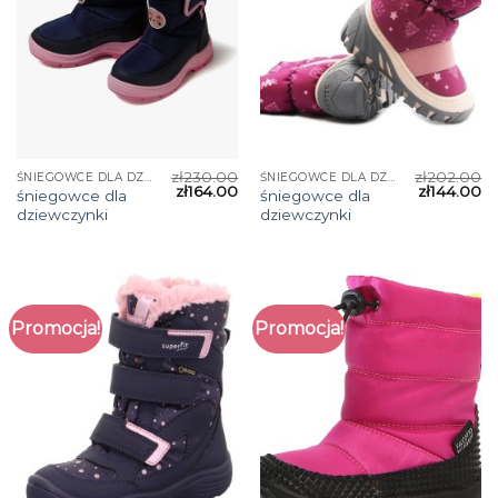
zł
230.00
zł
202.00
ŚNIEGOWCE DLA DZIEWCZYNKI
ŚNIEGOWCE DLA DZIEWCZYNKI
zł
164.00
zł
144.00
śniegowce dla
śniegowce dla
dziewczynki
dziewczynki
Promocja!
Promocja!