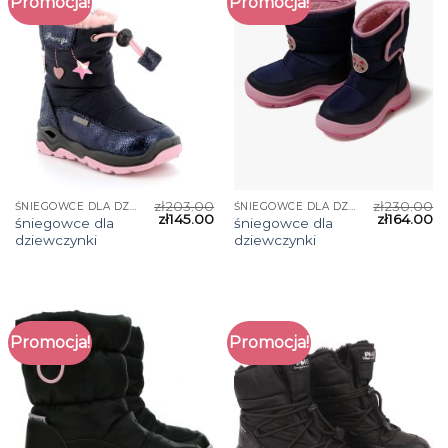
Promocja!
Promocja!
zł
203.00
zł
230.00
ŚNIEGOWCE DLA DZIEWCZYNKI
ŚNIEGOWCE DLA DZIEWCZYNKI
zł
145.00
zł
164.00
śniegowce dla
śniegowce dla
dziewczynki
dziewczynki
Promocja!
Promocja!