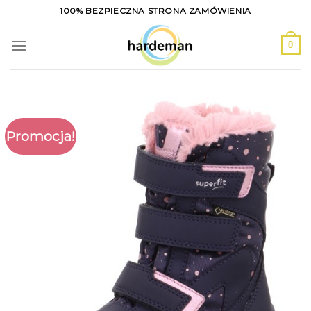
Skip
100% BEZPIECZNA STRONA ZAMÓWIENIA
to
content
0
Promocja!