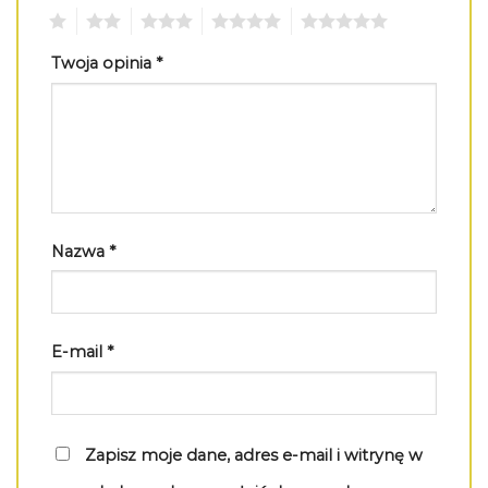
1
2
3
4
5
Twoja opinia
*
Nazwa
*
E-mail
*
Zapisz moje dane, adres e-mail i witrynę w