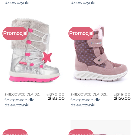
dziewczynki
dziewczynki
Promocja!
Promocja!
zł
270.00
zł
218.00
ŚNIEGOWCE DLA DZIEWCZYNKI
ŚNIEGOWCE DLA DZIEWCZYNKI
zł
193.00
zł
156.00
śniegowce dla
śniegowce dla
dziewczynki
dziewczynki