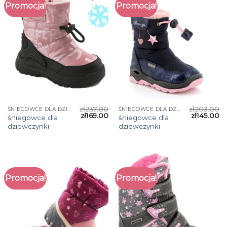
Promocja!
Promocja!
zł
237.00
zł
203.00
ŚNIEGOWCE DLA DZIEWCZYNKI
ŚNIEGOWCE DLA DZIEWCZYNKI
zł
169.00
zł
145.00
śniegowce dla
śniegowce dla
dziewczynki
dziewczynki
Promocja!
Promocja!