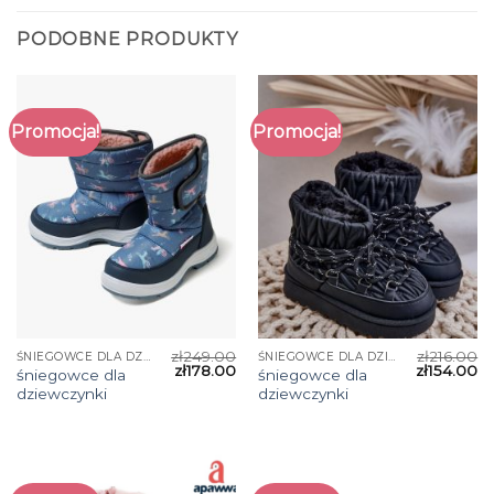
PODOBNE PRODUKTY
Promocja!
Promocja!
zł
249.00
zł
216.00
ŚNIEGOWCE DLA DZIEWCZYNKI
ŚNIEGOWCE DLA DZIEWCZYNKI
zł
178.00
zł
154.00
śniegowce dla
śniegowce dla
dziewczynki
dziewczynki