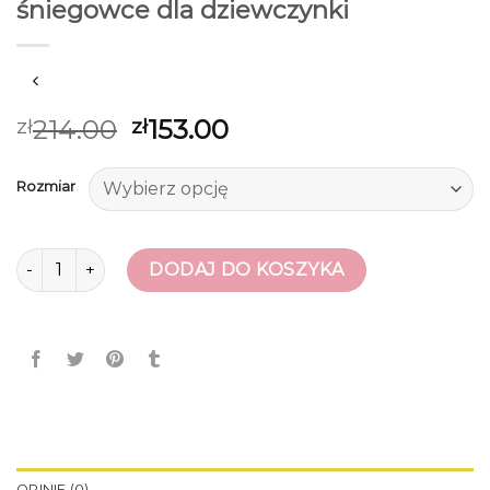
śniegowce dla dziewczynki
214.00
153.00
zł
zł
Rozmiar
ilość śniegowce dla dziewczynki
DODAJ DO KOSZYKA
OPINIE (0)