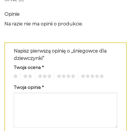
Opinie
Na razie nie ma opinii o produkcie.
Napisz pierwszą opinię o „śniegowce dla
dziewczynki”
Twoja ocena
*
1
2
3
4
5
Twoja opinia
*