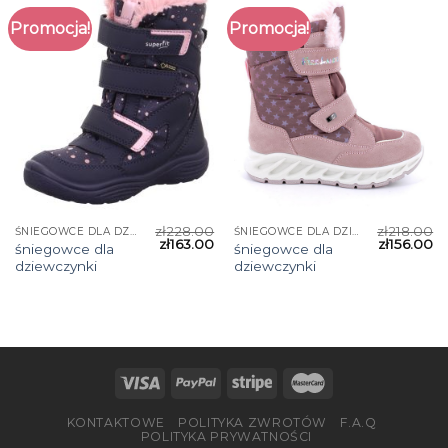
Promocja!
Promocja!
zł
228.00
zł
218.00
ŚNIEGOWCE DLA DZIEWCZYNKI
ŚNIEGOWCE DLA DZIEWCZYNKI
zł
163.00
zł
156.00
śniegowce dla
śniegowce dla
dziewczynki
dziewczynki
KONTAKTOWE
POLITYKA ZWROTÓW
F.A.Q
POLITYKA PRYWATNOŚCI