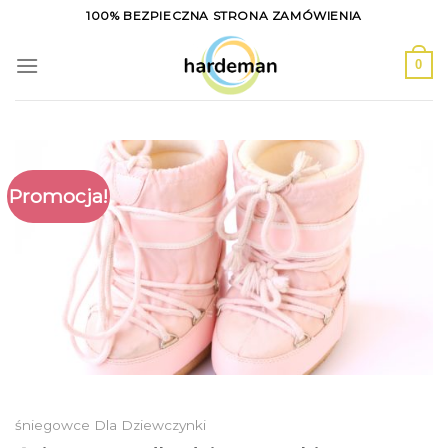
Skip
100% BEZPIECZNA STRONA ZAMÓWIENIA
to
content
0
Promocja!
śniegowce Dla Dziewczynki