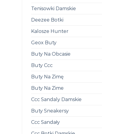
Tenisowki Damskie
Deezee Botki
Kalosze Hunter
Geox Buty
Buty Na Obcasie
Buty Ccc
Buty Na Zimę
Buty Na Zime
Ccc Sandaly Damskie
Buty Sneakersy
Ccc Sandały
Ccc Botki Damskie