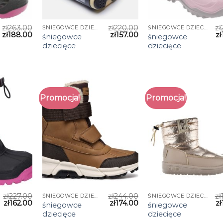
zł
263.00
zł
220.00
zł
ŚNIEGOWCE DZIECIĘCE
ŚNIEGOWCE DZIECIĘCE
zł
188.00
zł
157.00
zł
śniegowce
śniegowce
dziecięce
dziecięce
Promocja!
Promocja!
zł
227.00
zł
244.00
zł
ŚNIEGOWCE DZIECIĘCE
ŚNIEGOWCE DZIECIĘCE
zł
162.00
zł
174.00
zł
śniegowce
śniegowce
dziecięce
dziecięce