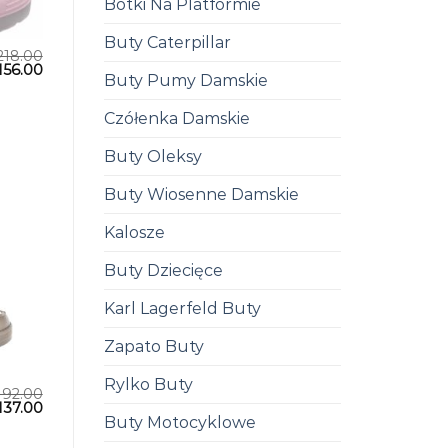
Botki Na Platformie
Buty Caterpillar
218.00
156.00
Buty Pumy Damskie
Czółenka Damskie
Buty Oleksy
Buty Wiosenne Damskie
Kalosze
Buty Dziecięce
Karl Lagerfeld Buty
Zapato Buty
Rylko Buty
192.00
137.00
Buty Motocyklowe