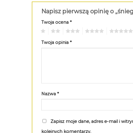
Napisz pierwszą opinię o „śni
Twoja ocena
*
1
2
3
4
5
Twoja opinia
*
Nazwa
*
Zapisz moje dane, adres e-mail i wit
kolejnych komentarzy.