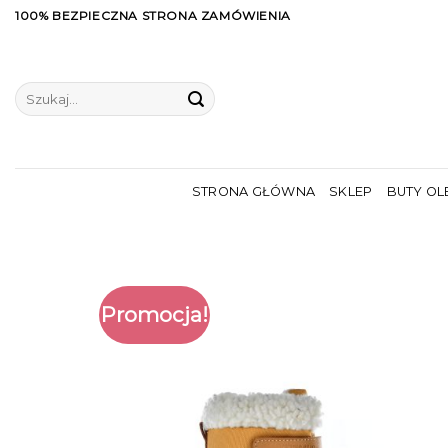
Skip
100% BEZPIECZNA STRONA ZAMÓWIENIA
to
content
Szukaj:
STRONA GŁÓWNA
SKLEP
BUTY OL
Promocja!