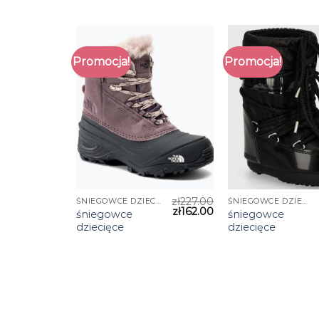
Promocja!
Promocja!
zł
227.00
ŚNIEGOWCE DZIECIĘCE
ŚNIEGOWCE DZIECIĘCE
zł
162.00
śniegowce
śniegowce
dziecięce
dziecięce