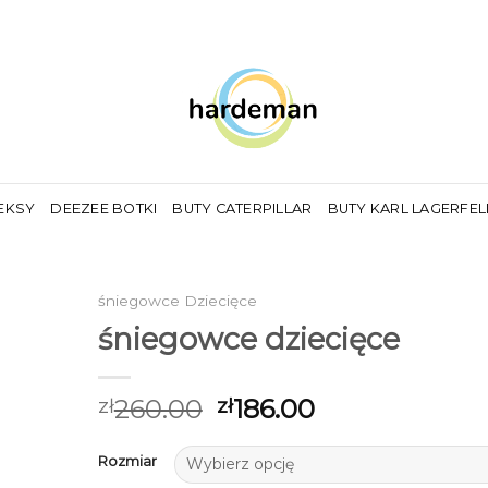
EKSY
DEEZEE BOTKI
BUTY CATERPILLAR
BUTY KARL LAGERFE
śniegowce Dziecięce
śniegowce dziecięce
260.00
186.00
zł
zł
Rozmiar