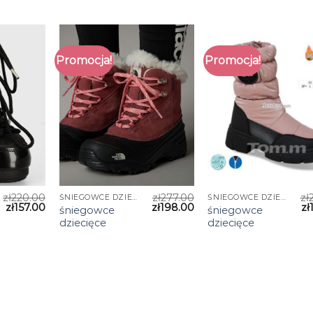
Promocja!
Promocja!
zł
220.00
zł
277.00
zł
ŚNIEGOWCE DZIECIĘCE
ŚNIEGOWCE DZIECIĘCE
zł
157.00
zł
198.00
zł
śniegowce
śniegowce
dziecięce
dziecięce