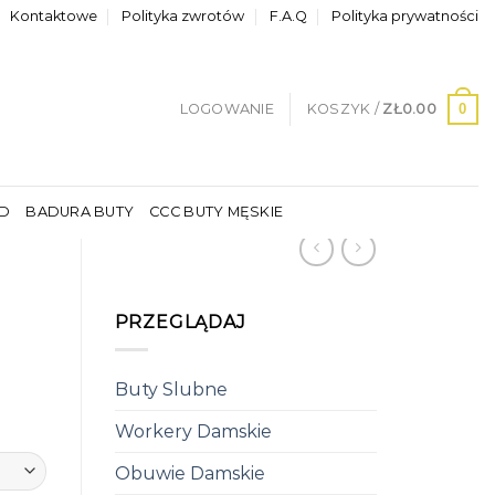
Kontaktowe
Polityka zwrotów
F.A.Q
Polityka prywatności
0
LOGOWANIE
KOSZYK /
ZŁ
0.00
LD
BADURA BUTY
CCC BUTY MĘSKIE
PRZEGLĄDAJ
Buty Slubne
Workery Damskie
Obuwie Damskie