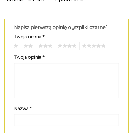
Napisz pierwszą opinię o „szpilki czarne”
Twoja ocena
*
1
2
3
4
5
Twoja opinia
*
Nazwa
*