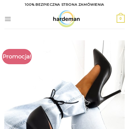
Skip
100% BEZPIECZNA STRONA ZAMÓWIENIA
to
content
0
Promocja!