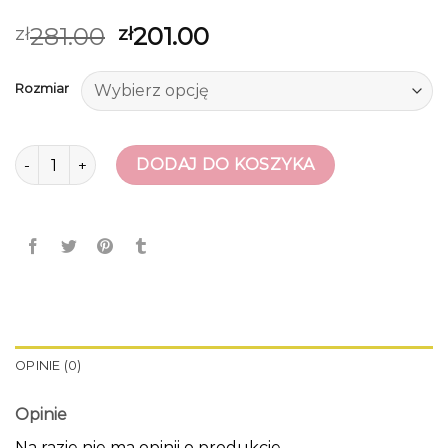
281.00
201.00
zł
zł
Rozmiar
ilość szpilki czarne
DODAJ DO KOSZYKA
OPINIE (0)
Opinie
Na razie nie ma opinii o produkcie.