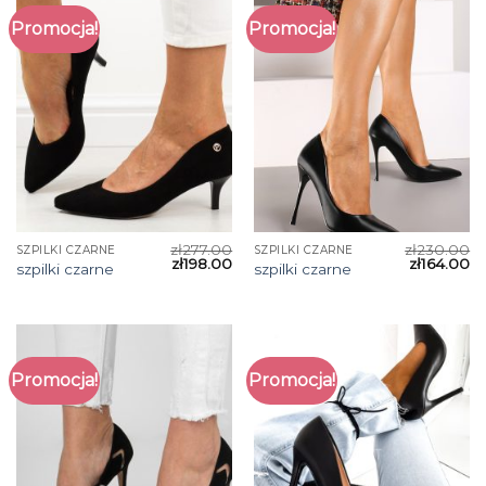
Promocja!
Promocja!
zł
277.00
zł
230.00
SZPILKI CZARNE
SZPILKI CZARNE
zł
198.00
zł
164.00
szpilki czarne
szpilki czarne
Promocja!
Promocja!