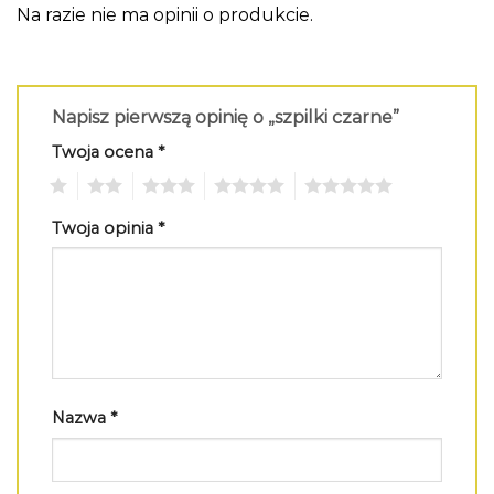
Na razie nie ma opinii o produkcie.
Napisz pierwszą opinię o „szpilki czarne”
Twoja ocena
*
1
2
3
4
5
Twoja opinia
*
Nazwa
*