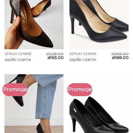
zł
228.00
zł
263.00
SZPILKI CZARNE
SZPILKI CZARNE
zł
163.00
zł
188.00
szpilki czarne
szpilki czarne
Promocja!
Promocja!