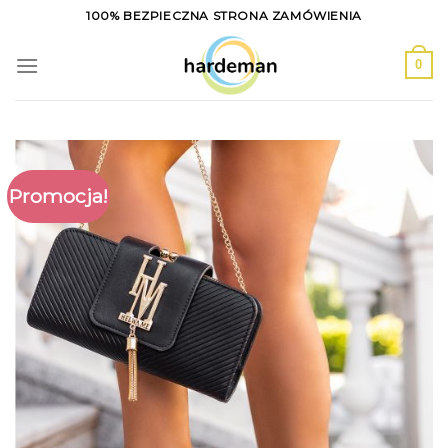
Skip
100% BEZPIECZNA STRONA ZAMÓWIENIA
to
content
0
Promocja!