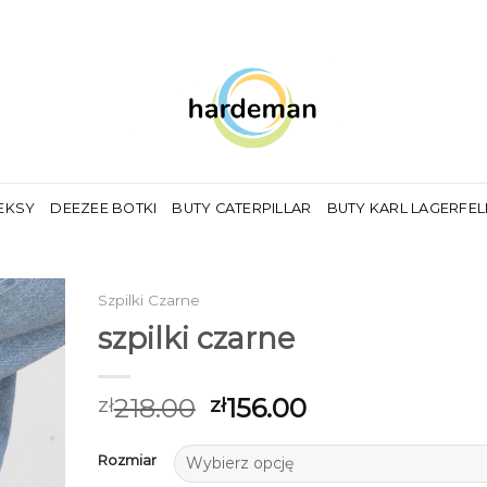
EKSY
DEEZEE BOTKI
BUTY CATERPILLAR
BUTY KARL LAGERFE
Szpilki Czarne
szpilki czarne
218.00
156.00
zł
zł
Rozmiar