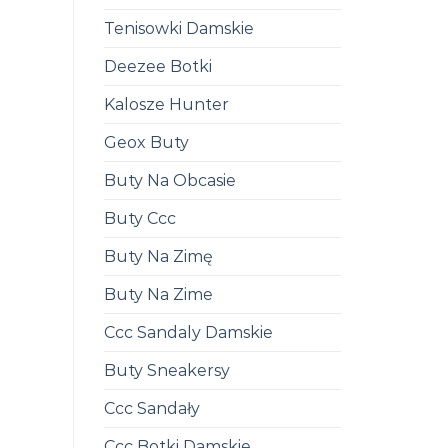
Tenisowki Damskie
Deezee Botki
Kalosze Hunter
Geox Buty
Buty Na Obcasie
Buty Ccc
Buty Na Zimę
Buty Na Zime
Ccc Sandaly Damskie
Buty Sneakersy
Ccc Sandały
Ccc Botki Damskie