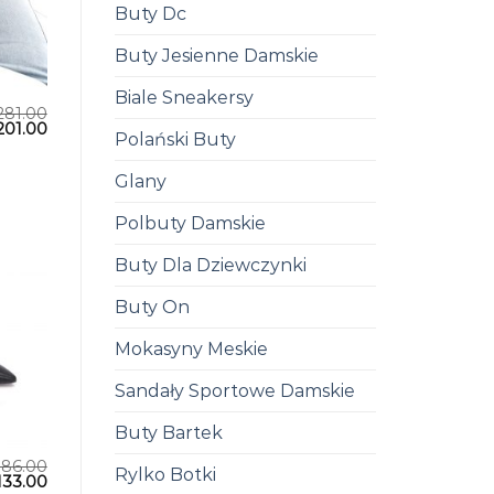
Buty Dc
Buty Jesienne Damskie
Biale Sneakersy
281.00
201.00
Polański Buty
Glany
Polbuty Damskie
Buty Dla Dziewczynki
Buty On
Mokasyny Meskie
Sandały Sportowe Damskie
Buty Bartek
186.00
Rylko Botki
133.00