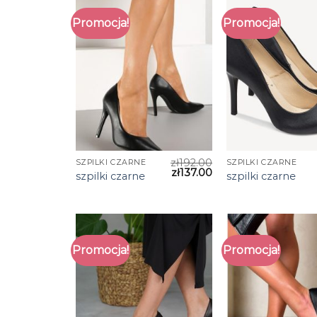
Promocja!
Promocja!
zł
192.00
SZPILKI CZARNE
SZPILKI CZARNE
zł
137.00
szpilki czarne
szpilki czarne
Promocja!
Promocja!