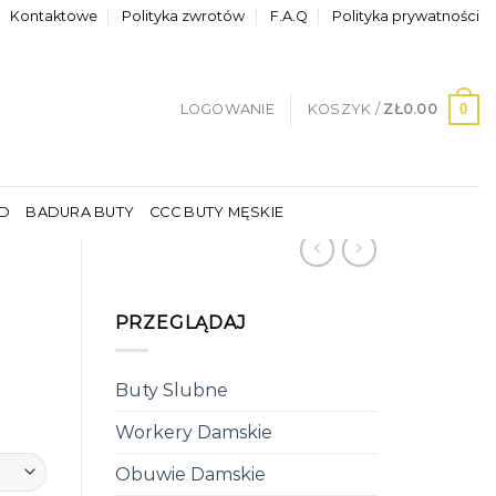
Kontaktowe
Polityka zwrotów
F.A.Q
Polityka prywatności
0
LOGOWANIE
KOSZYK /
ZŁ
0.00
LD
BADURA BUTY
CCC BUTY MĘSKIE
PRZEGLĄDAJ
Buty Slubne
Workery Damskie
Obuwie Damskie