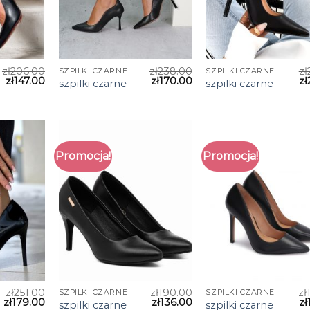
zł
206.00
zł
238.00
zł
SZPILKI CZARNE
SZPILKI CZARNE
zł
147.00
zł
170.00
zł
szpilki czarne
szpilki czarne
Promocja!
Promocja!
zł
251.00
zł
190.00
zł
SZPILKI CZARNE
SZPILKI CZARNE
zł
179.00
zł
136.00
zł
szpilki czarne
szpilki czarne