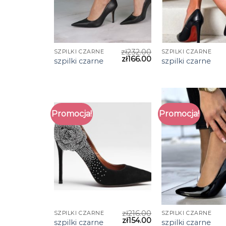
zł
232.00
SZPILKI CZARNE
SZPILKI CZARNE
zł
166.00
szpilki czarne
szpilki czarne
Promocja!
Promocja!
zł
216.00
SZPILKI CZARNE
SZPILKI CZARNE
zł
154.00
szpilki czarne
szpilki czarne