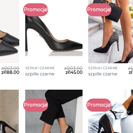
Promocja!
Promocja!
zł
263.00
zł
203.00
zł
SZPILKI CZARNE
SZPILKI CZARNE
zł
188.00
zł
145.00
zł
szpilki czarne
szpilki czarne
Promocja!
Promocja!