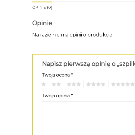
OPINIE (0)
Opinie
Na razie nie ma opinii o produkcie.
Napisz pierwszą opinię o „szpil
Twoja ocena
*
1
2
3
4
5
Twoja opinia
*