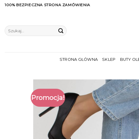
Skip
100% BEZPIECZNA STRONA ZAMÓWIENIA
to
content
Szukaj:
STRONA GŁÓWNA
SKLEP
BUTY OL
Promocja!