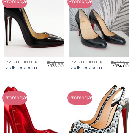
Promocja!
Promocja!
zł
189.00
zł
244.00
SZPILKI LOUBOUTIN
SZPILKI LOUBOUTIN
zł
135.00
zł
174.00
szpilki louboutin
szpilki louboutin
Promocja!
Promocja!