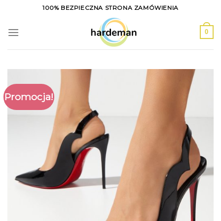
Skip
100% BEZPIECZNA STRONA ZAMÓWIENIA
to
content
0
Promocja!