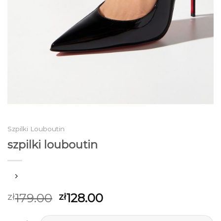
Szpilki Louboutin
szpilki louboutin
179.00
128.00
zł
zł