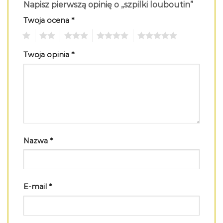
Napisz pierwszą opinię o „szpilki louboutin”
Twoja ocena
*
1
2
3
4
5
Twoja opinia
*
Nazwa
*
E-mail
*