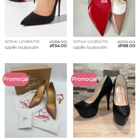
zł
188.00
zł
235.00
SZPILKI LOUBOUTIN
SZPILKI LOUBOUTIN
zł
134.00
zł
168.00
szpilki louboutin
szpilki louboutin
Promocja!
Promocja!