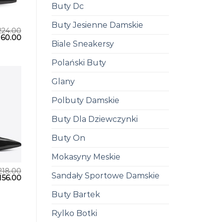
Buty Dc
Buty Jesienne Damskie
224.00
160.00
Biale Sneakersy
Polański Buty
Glany
Polbuty Damskie
Buty Dla Dziewczynki
Buty On
Mokasyny Meskie
218.00
Sandały Sportowe Damskie
156.00
Buty Bartek
Rylko Botki