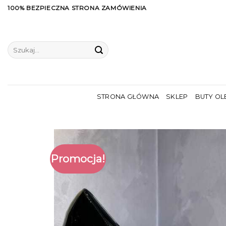
Skip
100% BEZPIECZNA STRONA ZAMÓWIENIA
to
content
Szukaj:
STRONA GŁÓWNA
SKLEP
BUTY OL
Promocja!