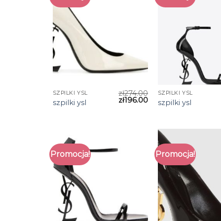
zł
274.00
SZPILKI YSL
SZPILKI YSL
zł
196.00
szpilki ysl
szpilki ysl
Promocja!
Promocja!