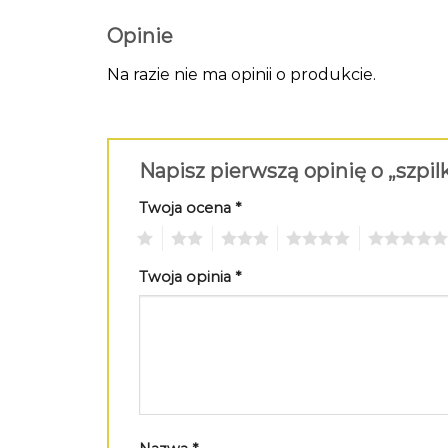
Opinie
Na razie nie ma opinii o produkcie.
Napisz pierwszą opinię o „szpilk
Twoja ocena
*
1
2
3
4
5
Twoja opinia
*