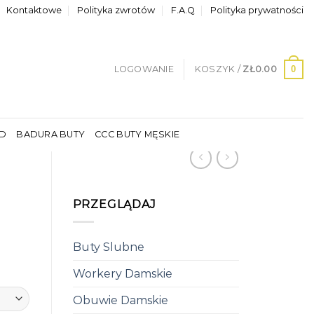
Kontaktowe
Polityka zwrotów
F.A.Q
Polityka prywatności
0
LOGOWANIE
KOSZYK /
ZŁ
0.00
LD
BADURA BUTY
CCC BUTY MĘSKIE
PRZEGLĄDAJ
Buty Slubne
Workery Damskie
Obuwie Damskie