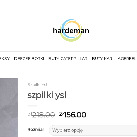
EKSY
DEEZEE BOTKI
BUTY CATERPILLAR
BUTY KARL LAGERFE
Szpilki Ysl
szpilki ysl
218.00
156.00
zł
zł
Rozmiar