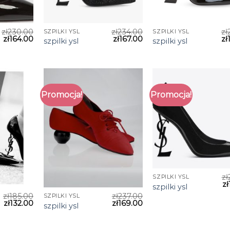
zł
230.00
zł
234.00
zł
SZPILKI YSL
SZPILKI YSL
zł
164.00
zł
167.00
zł
szpilki ysl
szpilki ysl
Promocja!
Promocja!
zł
SZPILKI YSL
zł
szpilki ysl
zł
185.00
zł
237.00
SZPILKI YSL
zł
132.00
zł
169.00
szpilki ysl