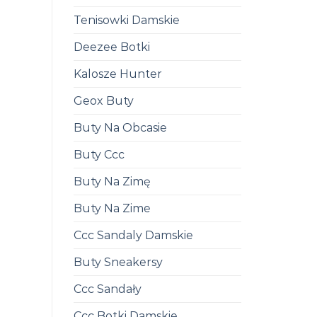
Tenisowki Damskie
Deezee Botki
Kalosze Hunter
Geox Buty
Buty Na Obcasie
Buty Ccc
Buty Na Zimę
Buty Na Zime
Ccc Sandaly Damskie
Buty Sneakersy
Ccc Sandały
Ccc Botki Damskie