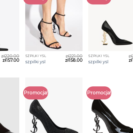
zł
220.00
zł
221.00
zł
SZPILKI YSL
SZPILKI YSL
zł
157.00
zł
158.00
zł
szpilki ysl
szpilki ysl
Promocja!
Promocja!