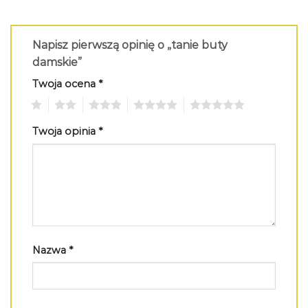
Napisz pierwszą opinię o „tanie buty
damskie”
Twoja ocena
*
1
2
3
4
5
Twoja opinia
*
Nazwa
*