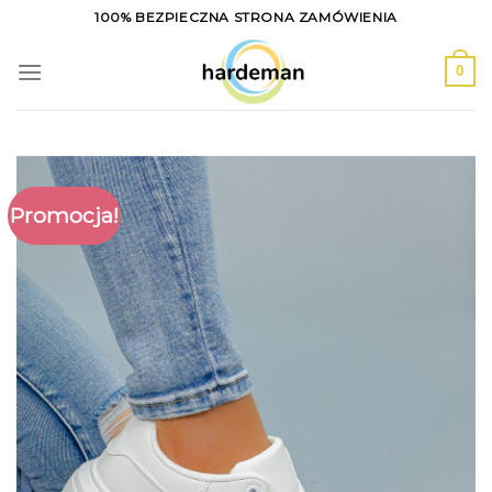
Skip
100% BEZPIECZNA STRONA ZAMÓWIENIA
to
content
0
Promocja!