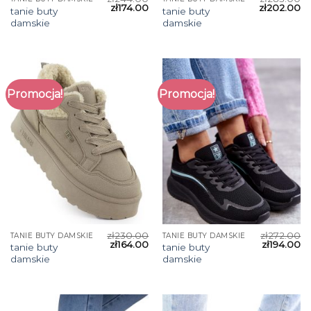
zł
174.00
zł
202.00
tanie buty
tanie buty
damskie
damskie
Promocja!
Promocja!
zł
230.00
zł
272.00
TANIE BUTY DAMSKIE
TANIE BUTY DAMSKIE
zł
164.00
zł
194.00
tanie buty
tanie buty
damskie
damskie