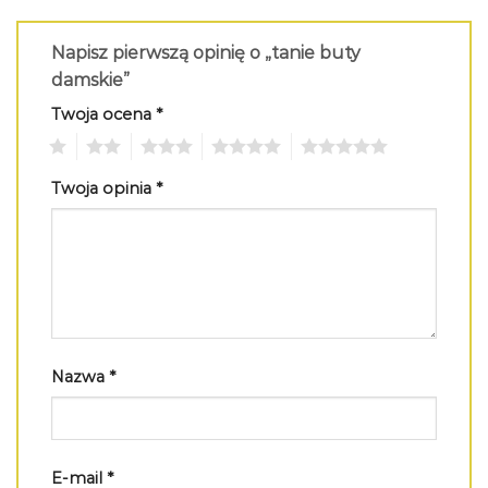
Napisz pierwszą opinię o „tanie buty
damskie”
Twoja ocena
*
1
2
3
4
5
Twoja opinia
*
Nazwa
*
E-mail
*