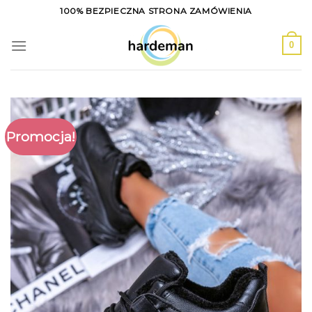
Skip
100% BEZPIECZNA STRONA ZAMÓWIENIA
to
content
0
Promocja!