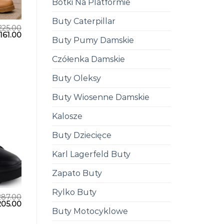
Botki Na Platformie
Buty Caterpillar
225.00
161.00
Buty Pumy Damskie
Czółenka Damskie
Buty Oleksy
Buty Wiosenne Damskie
Kalosze
Buty Dziecięce
Karl Lagerfeld Buty
Zapato Buty
Rylko Buty
287.00
205.00
Buty Motocyklowe