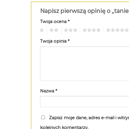
Napisz pierwszą opinię o „tani
Twoja ocena
*
1
2
3
4
5
Twoja opinia
*
Nazwa
*
Zapisz moje dane, adres e-mail i wit
kolejnych komentarzy.