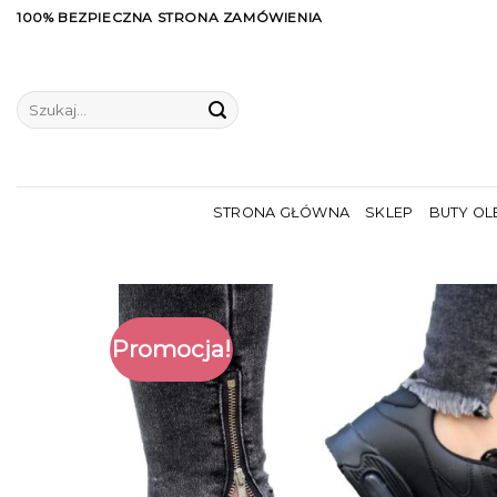
Skip
100% BEZPIECZNA STRONA ZAMÓWIENIA
to
content
Szukaj:
STRONA GŁÓWNA
SKLEP
BUTY OL
Promocja!