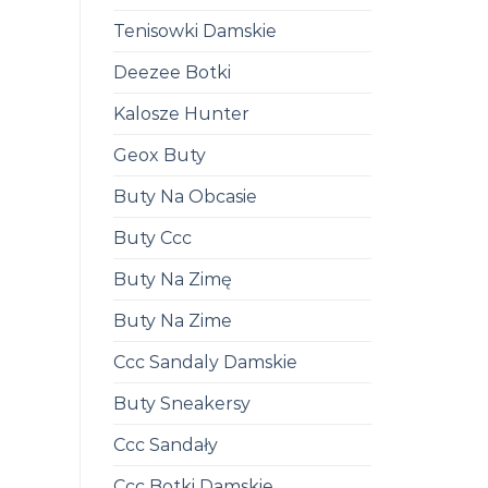
Tenisowki Damskie
Deezee Botki
Kalosze Hunter
Geox Buty
Buty Na Obcasie
Buty Ccc
Buty Na Zimę
Buty Na Zime
Ccc Sandaly Damskie
Buty Sneakersy
Ccc Sandały
Ccc Botki Damskie