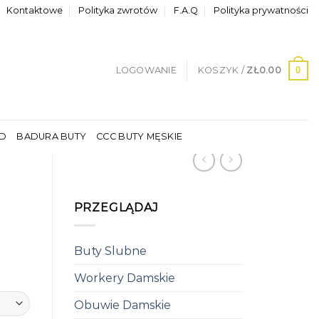
Kontaktowe
Polityka zwrotów
F.A.Q
Polityka prywatności
0
LOGOWANIE
KOSZYK /
ZŁ
0.00
LD
BADURA BUTY
CCC BUTY MĘSKIE
PRZEGLĄDAJ
Buty Slubne
Workery Damskie
Obuwie Damskie