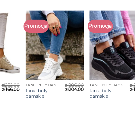
Promocja!
Promocja!
zł
232.00
zł
286.00
zł
TANIE BUTY DAMSKIE
TANIE BUTY DAMSKIE
zł
166.00
zł
204.00
zł
tanie buty
tanie buty
damskie
damskie