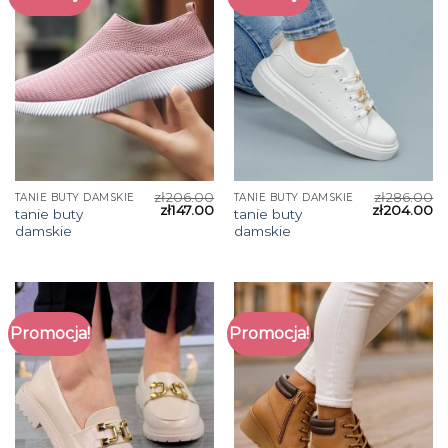
zł
206.00
zł
286.00
TANIE BUTY DAMSKIE
TANIE BUTY DAMSKIE
zł
147.00
zł
204.00
tanie buty
tanie buty
damskie
damskie
Promocja!
Promocja!