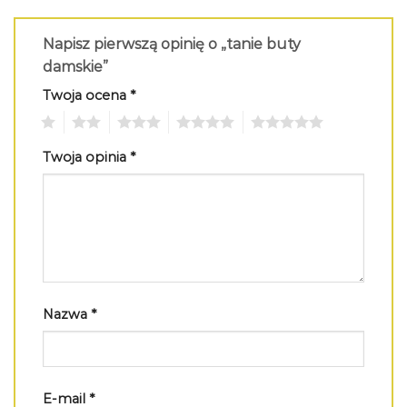
Napisz pierwszą opinię o „tanie buty
damskie”
Twoja ocena
*
1
2
3
4
5
Twoja opinia
*
Nazwa
*
E-mail
*