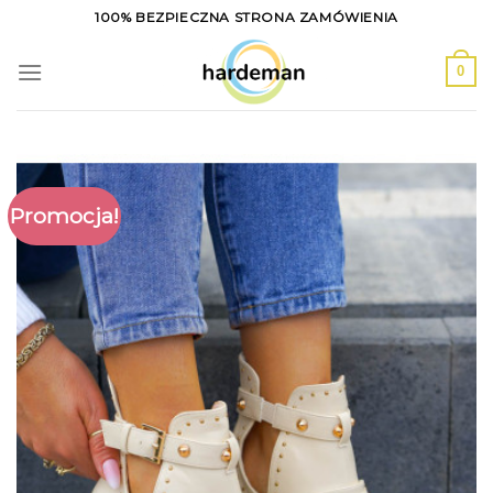
Skip
100% BEZPIECZNA STRONA ZAMÓWIENIA
to
content
0
Promocja!