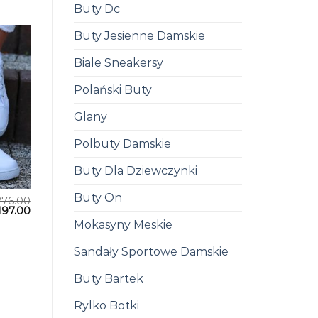
Buty Dc
Buty Jesienne Damskie
Biale Sneakersy
Polański Buty
Glany
Polbuty Damskie
Buty Dla Dziewczynki
Buty On
276.00
197.00
Mokasyny Meskie
Sandały Sportowe Damskie
Buty Bartek
Rylko Botki