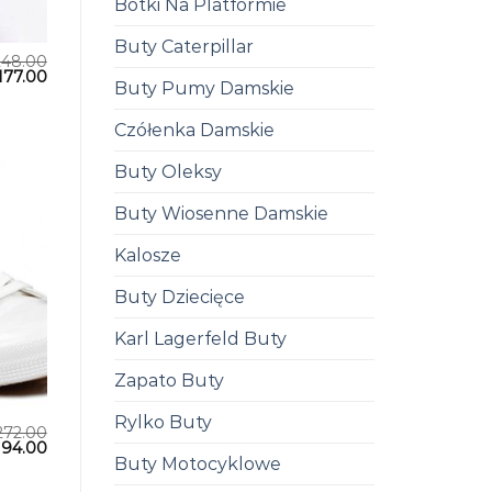
Botki Na Platformie
Buty Caterpillar
248.00
177.00
Buty Pumy Damskie
Czółenka Damskie
Buty Oleksy
Buty Wiosenne Damskie
Kalosze
Buty Dziecięce
Karl Lagerfeld Buty
Zapato Buty
Rylko Buty
272.00
194.00
Buty Motocyklowe