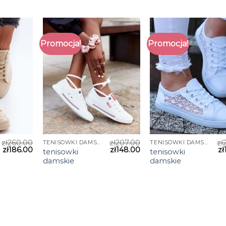
Promocja!
Promocja!
zł
260.00
zł
207.00
zł
TENISOWKI DAMSKIE
TENISOWKI DAMSKIE
zł
186.00
zł
148.00
zł
tenisowki
tenisowki
damskie
damskie