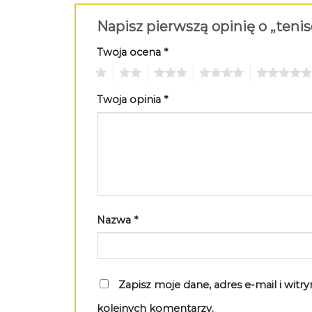
Napisz pierwszą opinię o „ten
Twoja ocena
*
1
2
3
4
5
Twoja opinia
*
Nazwa
*
Zapisz moje dane, adres e-mail i wit
kolejnych komentarzy.