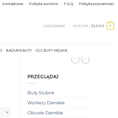
Kontaktowe
Polityka zwrotów
F.A.Q
Polityka prywatności
0
LOGOWANIE
KOSZYK /
ZŁ
0.00
LD
BADURA BUTY
CCC BUTY MĘSKIE
PRZEGLĄDAJ
Buty Slubne
Workery Damskie
Obuwie Damskie