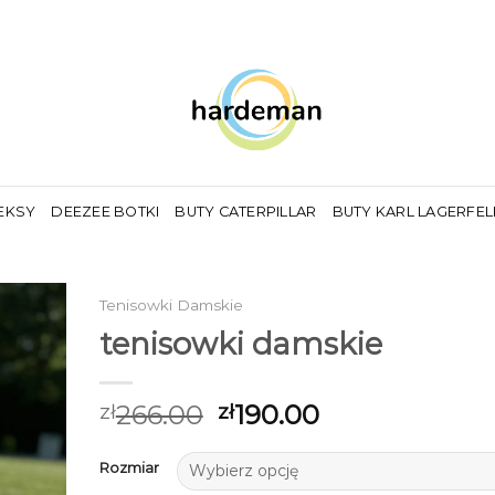
EKSY
DEEZEE BOTKI
BUTY CATERPILLAR
BUTY KARL LAGERFE
Tenisowki Damskie
tenisowki damskie
266.00
190.00
zł
zł
Rozmiar