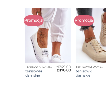
Promocja!
Promocja!
zł
249.00
TENISOWKI DAMSKIE
TENISOWKI DAMSKIE
zł
178.00
tenisowki
tenisowki
damskie
damskie