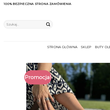
Skip
100% BEZPIECZNA STRONA ZAMÓWIENIA
to
content
Szukaj:
STRONA GŁÓWNA
SKLEP
BUTY OL
Promocja!