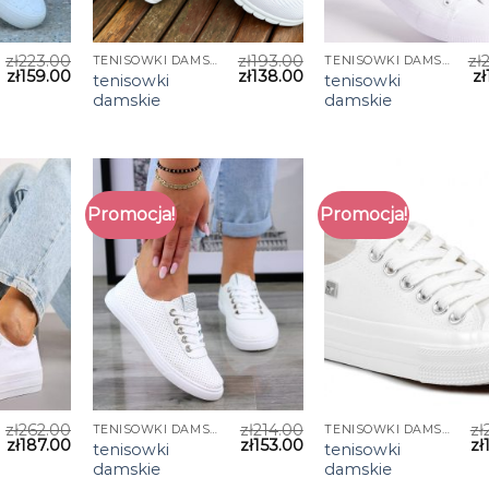
zł
223.00
zł
193.00
zł
TENISOWKI DAMSKIE
TENISOWKI DAMSKIE
zł
159.00
zł
138.00
zł
tenisowki
tenisowki
damskie
damskie
Promocja!
Promocja!
zł
262.00
zł
214.00
zł
TENISOWKI DAMSKIE
TENISOWKI DAMSKIE
zł
187.00
zł
153.00
zł
tenisowki
tenisowki
damskie
damskie