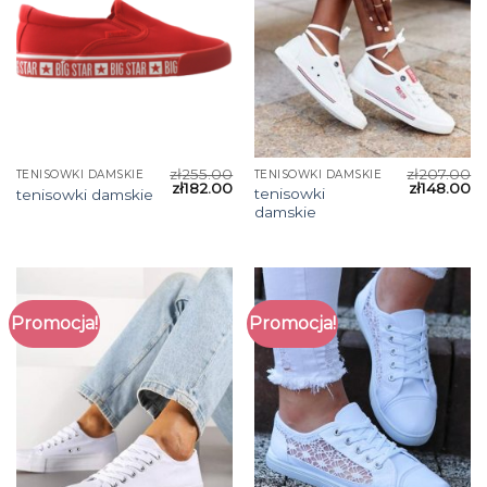
zł
255.00
zł
207.00
TENISOWKI DAMSKIE
TENISOWKI DAMSKIE
zł
182.00
zł
148.00
tenisowki
tenisowki damskie
damskie
Promocja!
Promocja!