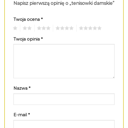
Napisz pierwszą opinię o „tenisowki damskie”
Twoja ocena
*
1
2
3
4
5
Twoja opinia
*
Nazwa
*
E-mail
*