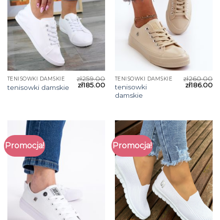
zł
259.00
zł
260.00
TENISOWKI DAMSKIE
TENISOWKI DAMSKIE
zł
185.00
zł
186.00
tenisowki
tenisowki damskie
damskie
Promocja!
Promocja!