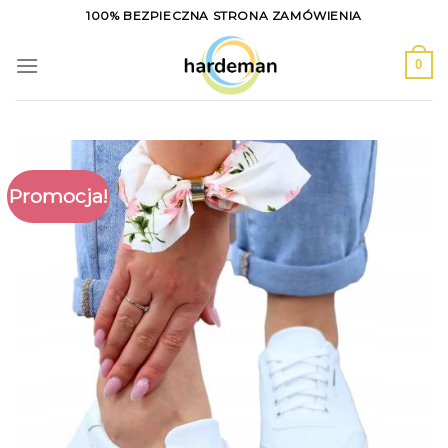
Skip
100% BEZPIECZNA STRONA ZAMÓWIENIA
to
content
0
Promocja!