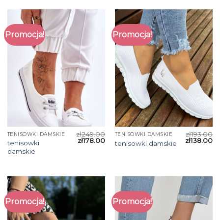
Promocja!
Promocja!
zł
249.00
zł
193.00
TENISOWKI DAMSKIE
TENISOWKI DAMSKIE
zł
178.00
zł
138.00
tenisowki
tenisowki damskie
damskie
Promocja!
Promocja!