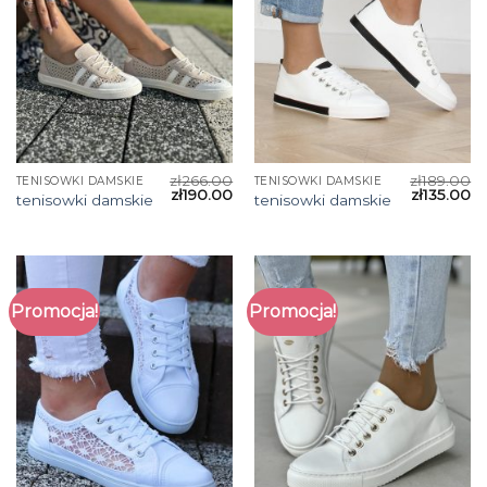
zł
266.00
zł
189.00
TENISOWKI DAMSKIE
TENISOWKI DAMSKIE
zł
190.00
zł
135.00
tenisowki damskie
tenisowki damskie
Promocja!
Promocja!