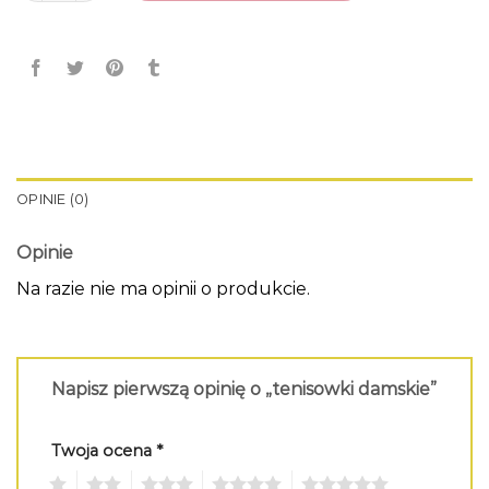
OPINIE (0)
Opinie
Na razie nie ma opinii o produkcie.
Napisz pierwszą opinię o „tenisowki damskie”
Twoja ocena
*
1
2
3
4
5