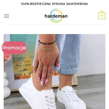
Skip
100% BEZPIECZNA STRONA ZAMÓWIENIA
to
content
0
Promocja!