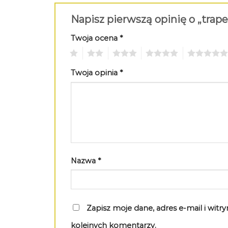
Napisz pierwszą opinię o „trap
Twoja ocena
*
1
2
3
4
5
Twoja opinia
*
Nazwa
*
Zapisz moje dane, adres e-mail i wit
kolejnych komentarzy.