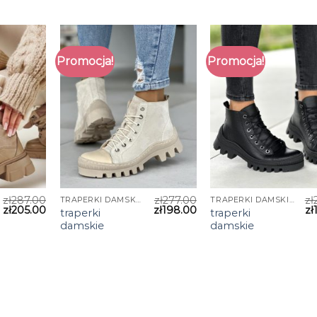
Promocja!
Promocja!
zł
287.00
zł
277.00
zł
TRAPERKI DAMSKIE
TRAPERKI DAMSKIE
zł
205.00
zł
198.00
zł
traperki
traperki
damskie
damskie