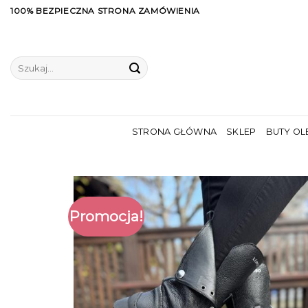
Skip
100% BEZPIECZNA STRONA ZAMÓWIENIA
to
content
Szukaj:
STRONA GŁÓWNA
SKLEP
BUTY OL
Promocja!