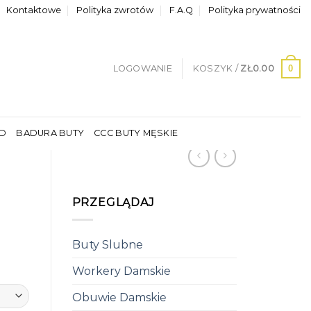
Kontaktowe
Polityka zwrotów
F.A.Q
Polityka prywatności
0
LOGOWANIE
KOSZYK /
ZŁ
0.00
LD
BADURA BUTY
CCC BUTY MĘSKIE
PRZEGLĄDAJ
Buty Slubne
Workery Damskie
Obuwie Damskie