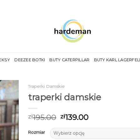
EKSY
DEEZEE BOTKI
BUTY CATERPILLAR
BUTY KARL LAGERFE
Traperki Damskie
traperki damskie
195.00
139.00
zł
zł
Rozmiar