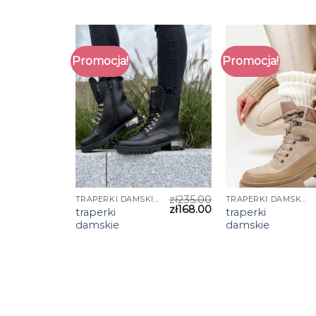
Promocja!
Promocja!
zł
235.00
TRAPERKI DAMSKIE
TRAPERKI DAMSKIE
zł
168.00
traperki
traperki
damskie
damskie