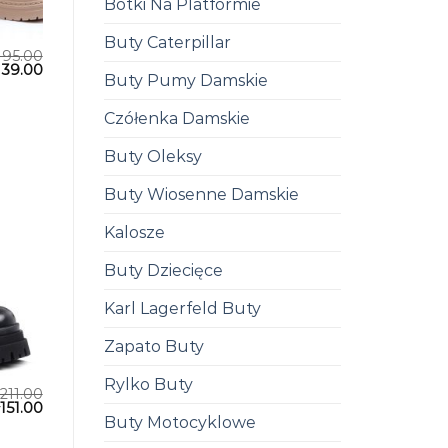
Botki Na Platformie
Buty Caterpillar
195.00
139.00
Buty Pumy Damskie
Czółenka Damskie
Buty Oleksy
Buty Wiosenne Damskie
Kalosze
Buty Dziecięce
Karl Lagerfeld Buty
Zapato Buty
Rylko Buty
211.00
151.00
Buty Motocyklowe