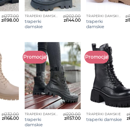
zł
277.00
zł
202.00
zł
TRAPERKI DAMSKIE
TRAPERKI DAMSKIE
zł
198.00
zł
144.00
zł
traperki
traperki
damskie
damskie
Promocja!
Promocja!
zł
232.00
zł
220.00
zł
TRAPERKI DAMSKIE
TRAPERKI DAMSKIE
zł
166.00
zł
157.00
zł
traperki
traperki damskie
damskie