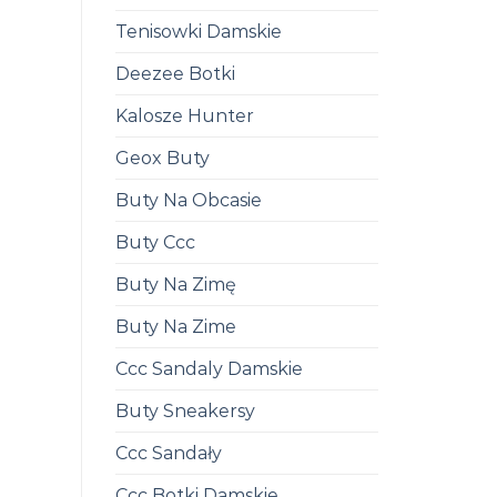
Tenisowki Damskie
Deezee Botki
Kalosze Hunter
Geox Buty
Buty Na Obcasie
Buty Ccc
Buty Na Zimę
Buty Na Zime
Ccc Sandaly Damskie
Buty Sneakersy
Ccc Sandały
Ccc Botki Damskie