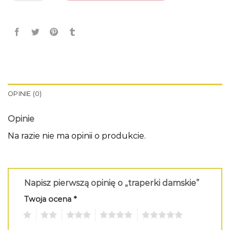
OPINIE (0)
Opinie
Na razie nie ma opinii o produkcie.
Napisz pierwszą opinię o „traperki damskie”
Twoja ocena
*
1
2
3
4
5