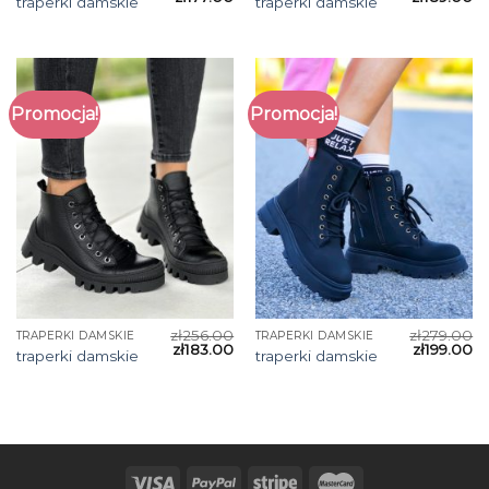
traperki damskie
traperki damskie
Promocja!
Promocja!
zł
256.00
zł
279.00
TRAPERKI DAMSKIE
TRAPERKI DAMSKIE
zł
183.00
zł
199.00
traperki damskie
traperki damskie