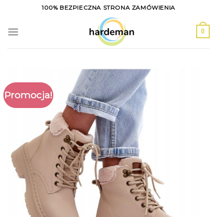
Skip
100% BEZPIECZNA STRONA ZAMÓWIENIA
to
content
0
Promocja!