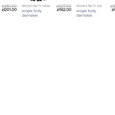
zł
281.00
zł
227.00
zł
WOJAS BUTY DAMSKIE
WOJAS BUTY DAMSKIE
zł
201.00
zł
162.00
zł
wojas buty
wojas buty
damskie
damskie