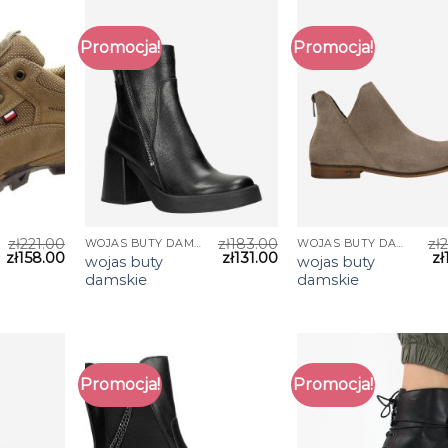
Promocja!
Promocja!
zł
221.00
zł
183.00
zł
WOJAS BUTY DAMSKIE
WOJAS BUTY DAMSKIE
zł
158.00
zł
131.00
zł
wojas buty
wojas buty
damskie
damskie
Promocja!
Promocja!