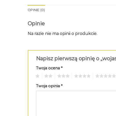
OPINIE (0)
Opinie
Na razie nie ma opinii o produkcie.
Napisz pierwszą opinię o „woj
Twoja ocena
*
1
2
3
4
5
Twoja opinia
*