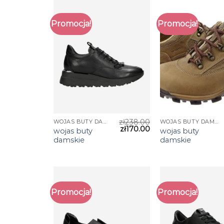
Promocja!
Promocja!
zł
238.00
WOJAS BUTY DAMSKIE
WOJAS BUTY DAMSKIE
zł
170.00
wojas buty
wojas buty
damskie
damskie
Promocja!
Promocja!