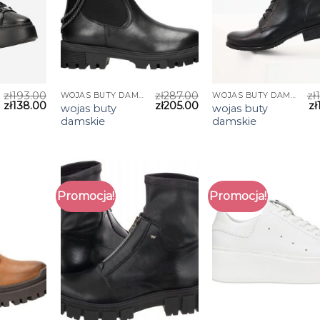
zł
193.00
zł
287.00
zł
WOJAS BUTY DAMSKIE
WOJAS BUTY DAMSKIE
zł
138.00
zł
205.00
zł
wojas buty
wojas buty
damskie
damskie
Promocja!
Promocja!