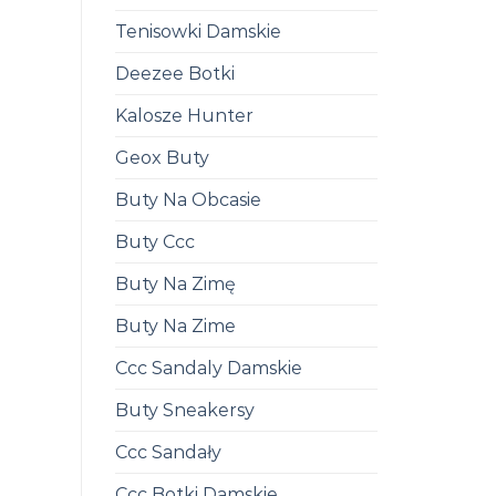
Tenisowki Damskie
Deezee Botki
Kalosze Hunter
Geox Buty
Buty Na Obcasie
Buty Ccc
Buty Na Zimę
Buty Na Zime
Ccc Sandaly Damskie
Buty Sneakersy
Ccc Sandały
Ccc Botki Damskie