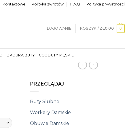
Kontaktowe
Polityka zwrotów
F.A.Q
Polityka prywatności
0
LOGOWANIE
KOSZYK /
ZŁ
0.00
LD
BADURA BUTY
CCC BUTY MĘSKIE
PRZEGLĄDAJ
Buty Slubne
Workery Damskie
Obuwie Damskie