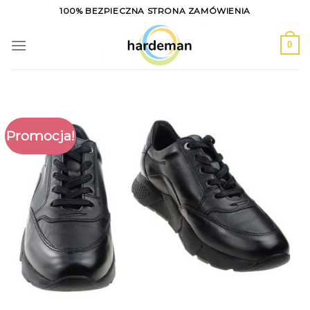
Skip
100% BEZPIECZNA STRONA ZAMÓWIENIA
to
content
0
Promocja!