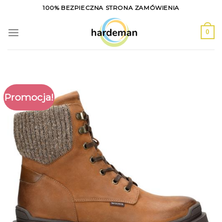
Skip
100% BEZPIECZNA STRONA ZAMÓWIENIA
to
content
0
Promocja!