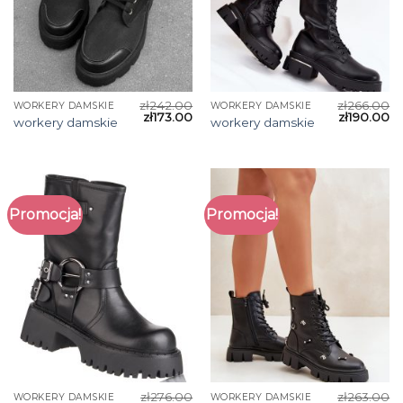
zł
242.00
zł
266.00
WORKERY DAMSKIE
WORKERY DAMSKIE
zł
173.00
zł
190.00
workery damskie
workery damskie
Promocja!
Promocja!
zł
276.00
zł
263.00
WORKERY DAMSKIE
WORKERY DAMSKIE