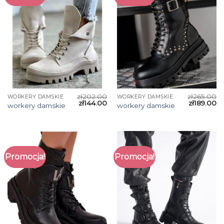
zł
202.00
zł
265.00
WORKERY DAMSKIE
WORKERY DAMSKIE
zł
144.00
zł
189.00
workery damskie
workery damskie
Promocja!
Promocja!