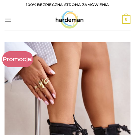
Skip
100% BEZPIECZNA STRONA ZAMÓWIENIA
to
content
0
Promocja!