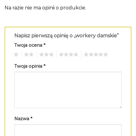
Na razie nie ma opinii o produkcie.
Napisz pierwszą opinię o „workery damskie”
Twoja ocena
*
1
2
3
4
5
Twoja opinia
*
Nazwa
*