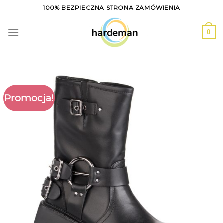
Skip
100% BEZPIECZNA STRONA ZAMÓWIENIA
to
content
0
Promocja!