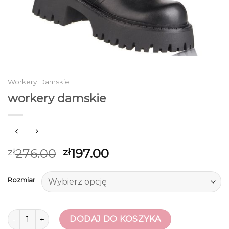
Workery Damskie
workery damskie
276.00
197.00
zł
zł
Rozmiar
ilość workery damskie
DODAJ DO KOSZYKA