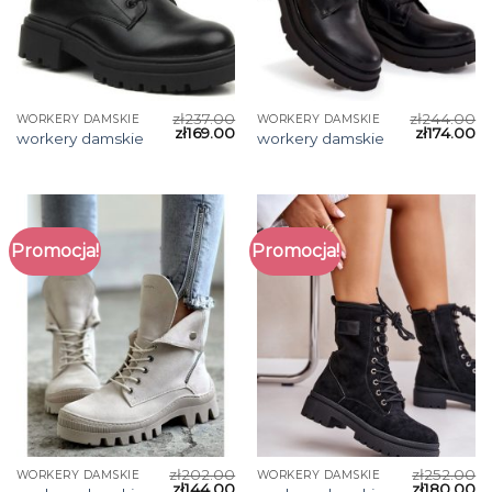
zł
237.00
zł
244.00
WORKERY DAMSKIE
WORKERY DAMSKIE
zł
169.00
zł
174.00
workery damskie
workery damskie
Promocja!
Promocja!
zł
202.00
zł
252.00
WORKERY DAMSKIE
WORKERY DAMSKIE
zł
144.00
zł
180.00