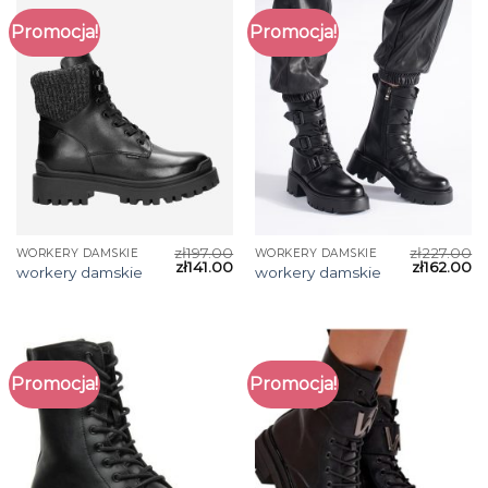
Promocja!
Promocja!
zł
197.00
zł
227.00
WORKERY DAMSKIE
WORKERY DAMSKIE
zł
141.00
zł
162.00
workery damskie
workery damskie
Promocja!
Promocja!