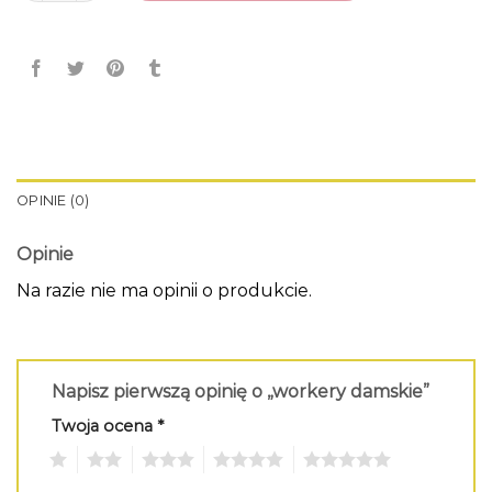
OPINIE (0)
Opinie
Na razie nie ma opinii o produkcie.
Napisz pierwszą opinię o „workery damskie”
Twoja ocena
*
1
2
3
4
5