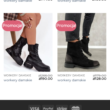
workery damskie
workery damskie
Promocja!
Promocja!
zł
266.00
zł
179.00
WORKERY DAMSKIE
WORKERY DAMSKIE
zł
190.00
zł
128.00
workery damskie
workery damskie