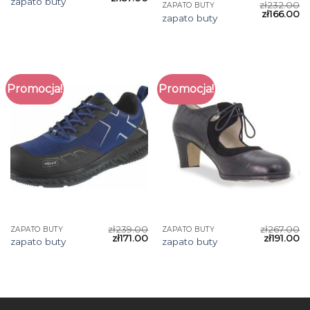
zapato buty
zł
232.00
ZAPATO BUTY
zł
166.00
zapato buty
Promocja!
Promocja!
zł
239.00
zł
267.00
ZAPATO BUTY
ZAPATO BUTY
zł
171.00
zł
191.00
zapato buty
zapato buty