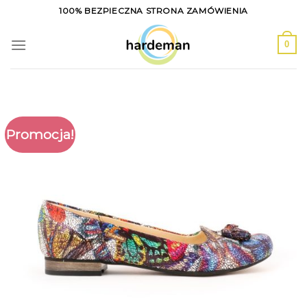
Skip
100% BEZPIECZNA STRONA ZAMÓWIENIA
to
content
0
Promocja!