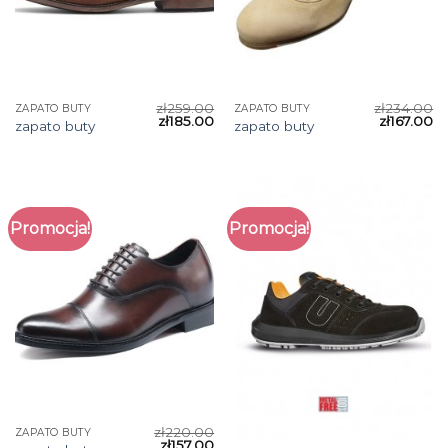
zł
259.00
zł
234.00
ZAPATO BUTY
ZAPATO BUTY
zł
185.00
zł
167.00
zapato buty
zapato buty
Promocja!
Promocja!
zł
220.00
ZAPATO BUTY
zł
157.00