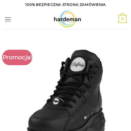
Skip
100% BEZPIECZNA STRONA ZAMÓWIENIA
to
content
0
Promocja!