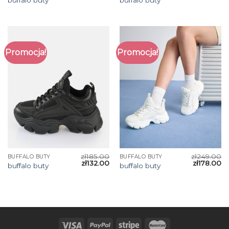
buffalo buty
buffalo buty
Promocja!
Promocja!
zł
185.00
zł
249.00
BUFFALO BUTY
BUFFALO BUTY
zł
132.00
zł
178.00
buffalo buty
buffalo buty