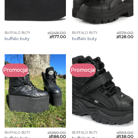
zł
248.00
zł
179.00
BUFFALO BUTY
BUFFALO BUTY
zł
177.00
zł
128.00
buffalo buty
buffalo buty
Promocja!
Promocja!
zł
260.00
zł
193.00
BUFFALO BUTY
BUFFALO BUTY
zł
186.00
zł
138.00