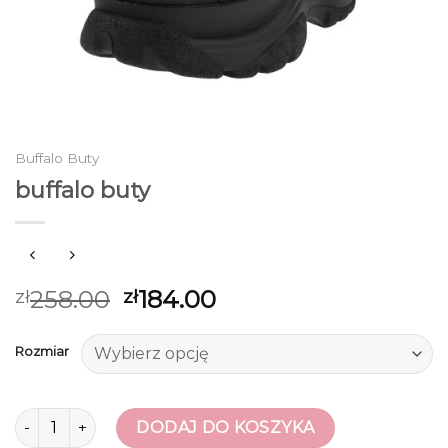
Buffalo Buty
buffalo buty
258.00
184.00
zł
zł
Rozmiar
ilość buffalo buty
DODAJ DO KOSZYKA