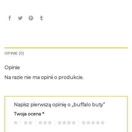
OPINIE (0)
Opinie
Na razie nie ma opinii o produkcie.
Napisz pierwszą opinię o „buffalo buty”
Twoja ocena
*
1
2
3
4
5