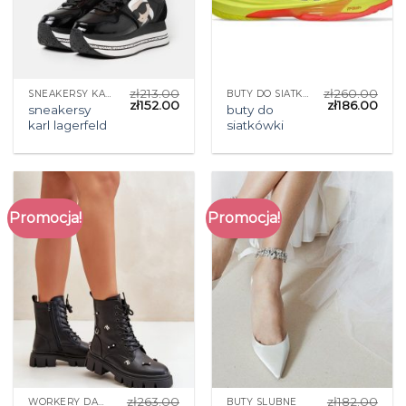
zł
213.00
zł
260.00
SNEAKERSY KARL LAGERFELD
BUTY DO SIATKÓWKI
zł
152.00
zł
186.00
sneakersy
buty do
karl lagerfeld
siatkówki
Promocja!
Promocja!
zł
263.00
zł
182.00
WORKERY DAMSKIE
BUTY SLUBNE