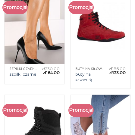
Promocja!
Promocja!
zł
230.00
zł
186.00
SZPILKI CZARNE
BUTY NA SIŁOWNIĘ
zł
164.00
zł
133.00
buty na
szpilki czarne
siłownię
Promocja!
Promocja!