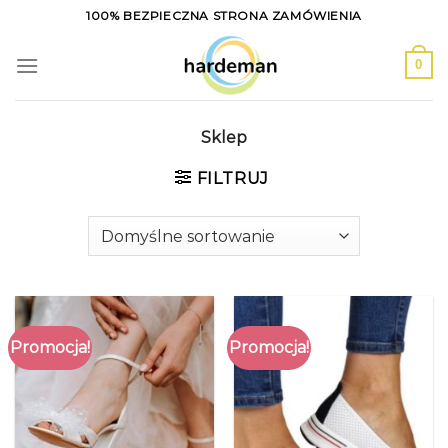
Skip
100% BEZPIECZNA STRONA ZAMÓWIENIA
to
content
0
Sklep
FILTRUJ
Promocja!
Promocja!