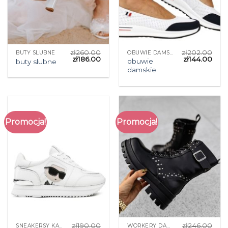
zł
260.00
zł
202.00
BUTY SLUBNE
OBUWIE DAMSKIE
zł
186.00
zł
144.00
obuwie
buty slubne
damskie
Promocja!
Promocja!
zł
190.00
zł
246.00
SNEAKERSY KARL LAGERFELD
WORKERY DAMSKIE