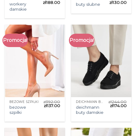
zł
188.00
zł
130.00
workery
buty slubne
damskie
Promocja!
Promocja!
zł
192.00
zł
244.00
BEZOWE SZPILKI
DEICHMANN BUTY DAMSKIE
zł
137.00
zł
174.00
bezowe
deichmann
szpilki
buty damskie