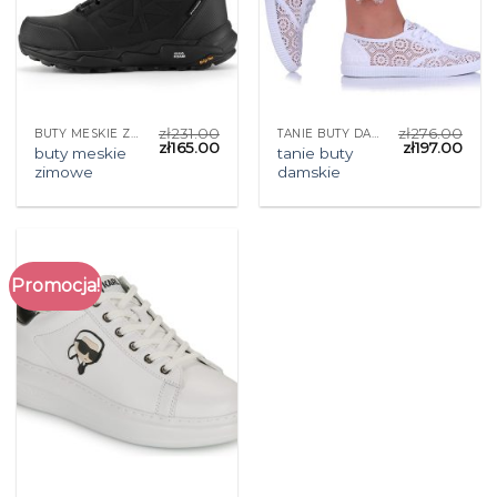
zł
231.00
zł
276.00
BUTY MESKIE ZIMOWE
TANIE BUTY DAMSKIE
zł
165.00
zł
197.00
buty meskie
tanie buty
zimowe
damskie
Promocja!