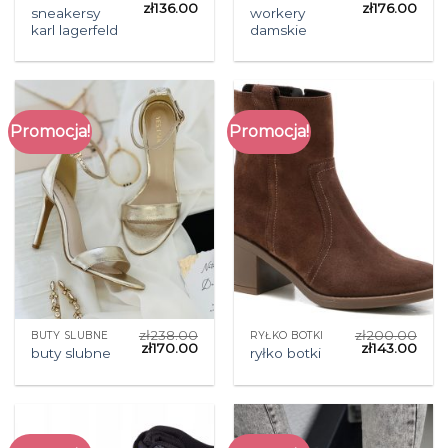
zł
136.00
zł
176.00
sneakersy
workery
karl lagerfeld
damskie
Promocja!
Promocja!
zł
238.00
zł
200.00
BUTY SLUBNE
RYŁKO BOTKI
zł
170.00
zł
143.00
buty slubne
ryłko botki