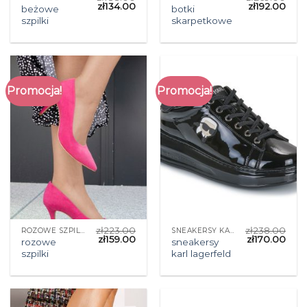
zł
134.00
zł
192.00
beżowe
botki
szpilki
skarpetkowe
Promocja!
Promocja!
zł
223.00
zł
238.00
ROZOWE SZPILKI
SNEAKERSY KARL LAGERFELD
zł
159.00
zł
170.00
rozowe
sneakersy
szpilki
karl lagerfeld