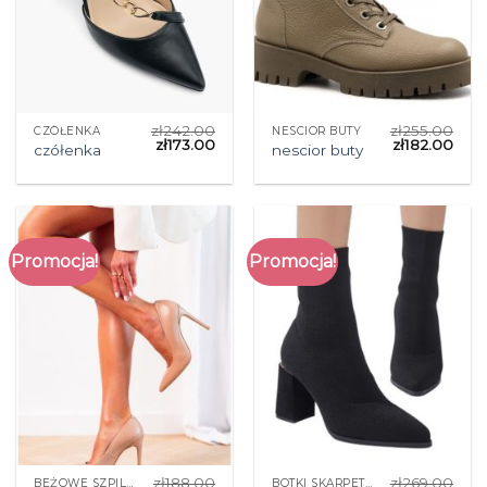
zł
242.00
zł
255.00
CZÓŁENKA
NESCIOR BUTY
zł
173.00
zł
182.00
czółenka
nescior buty
Promocja!
Promocja!
zł
188.00
zł
269.00
BEŻOWE SZPILKI
BOTKI SKARPETKOWE