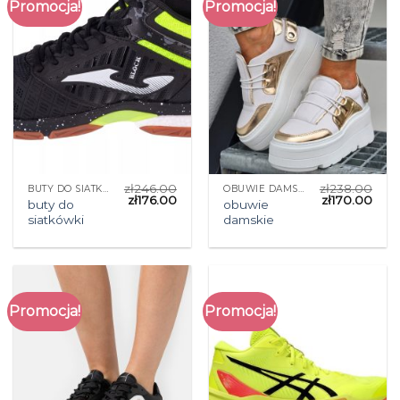
Promocja!
Promocja!
zł
246.00
zł
238.00
BUTY DO SIATKÓWKI
OBUWIE DAMSKIE
zł
176.00
zł
170.00
buty do
obuwie
siatkówki
damskie
Promocja!
Promocja!