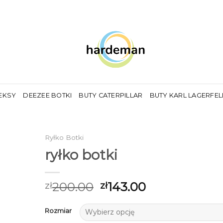
EKSY
DEEZEE BOTKI
BUTY CATERPILLAR
BUTY KARL LAGERFE
Ryłko Botki
ryłko botki
200.00
143.00
zł
zł
Rozmiar