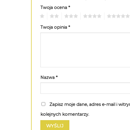
Twoja ocena
*
1
2
3
4
5
Twoja opinia
*
Nazwa
*
Zapisz moje dane, adres e-mail i wit
kolejnych komentarzy.