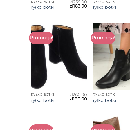
zł
235.00
RYŁKO BOTKI
RYŁKO BOTKI
zł
168.00
ryłko botki
ryłko botki
Promocja!
Promocja!
zł
266.00
RYŁKO BOTKI
RYŁKO BOTKI
zł
190.00
ryłko botki
ryłko botki