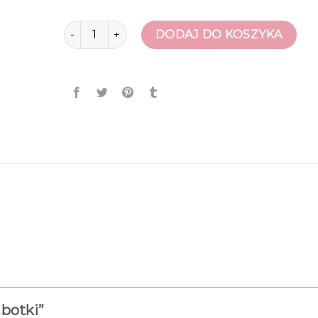
ilość ryłko botki
DODAJ DO KOSZYKA
 botki”