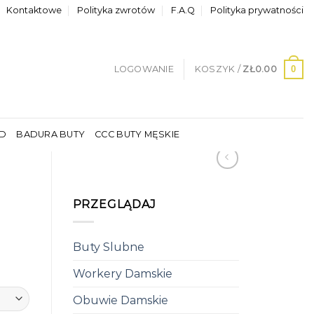
Kontaktowe
Polityka zwrotów
F.A.Q
Polityka prywatności
0
LOGOWANIE
KOSZYK /
ZŁ
0.00
LD
BADURA BUTY
CCC BUTY MĘSKIE
PRZEGLĄDAJ
Buty Slubne
Workery Damskie
Obuwie Damskie