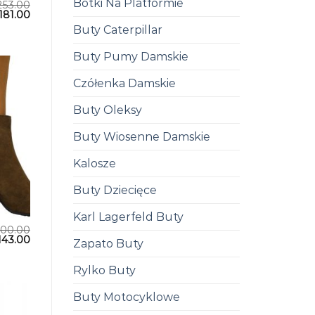
Botki Na Platformie
253.00
181.00
Buty Caterpillar
Buty Pumy Damskie
Czółenka Damskie
Buty Oleksy
Buty Wiosenne Damskie
Kalosze
Buty Dziecięce
Karl Lagerfeld Buty
200.00
143.00
Zapato Buty
Rylko Buty
Buty Motocyklowe