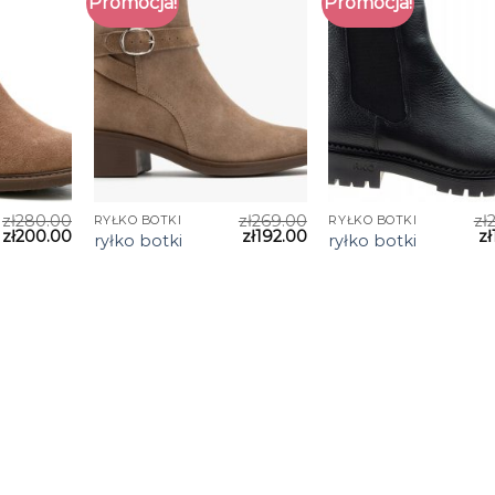
Promocja!
Promocja!
zł
280.00
zł
269.00
zł
RYŁKO BOTKI
RYŁKO BOTKI
zł
200.00
zł
192.00
zł
ryłko botki
ryłko botki