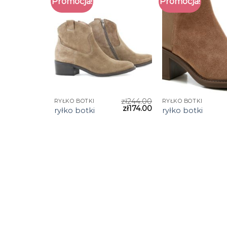
Promocja!
Promocja!
zł
244.00
RYŁKO BOTKI
RYŁKO BOTKI
zł
174.00
ryłko botki
ryłko botki