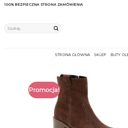
Skip
100% BEZPIECZNA STRONA ZAMÓWIENIA
to
content
Szukaj:
STRONA GŁÓWNA
SKLEP
BUTY OL
Promocja!