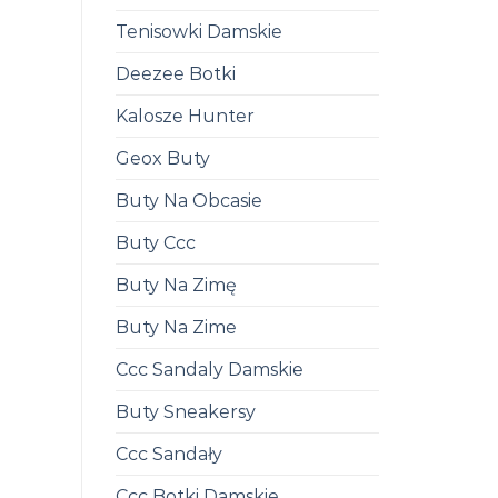
Tenisowki Damskie
Deezee Botki
Kalosze Hunter
Geox Buty
Buty Na Obcasie
Buty Ccc
Buty Na Zimę
Buty Na Zime
Ccc Sandaly Damskie
Buty Sneakersy
Ccc Sandały
Ccc Botki Damskie