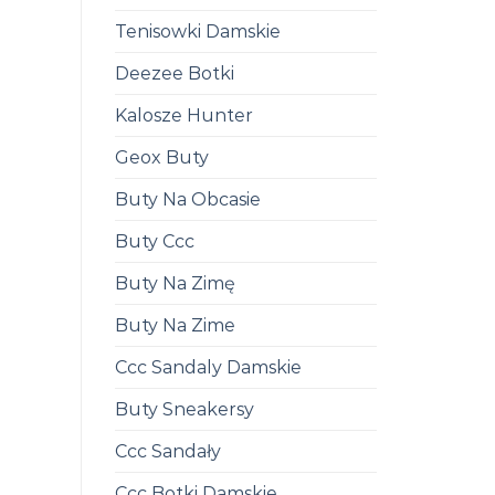
Tenisowki Damskie
Deezee Botki
Kalosze Hunter
Geox Buty
Buty Na Obcasie
Buty Ccc
Buty Na Zimę
Buty Na Zime
Ccc Sandaly Damskie
Buty Sneakersy
Ccc Sandały
Ccc Botki Damskie