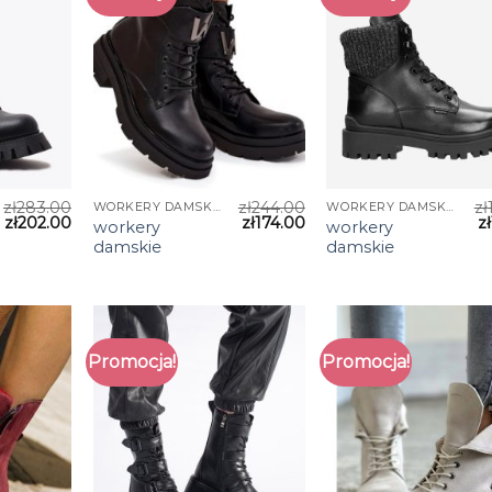
zł
283.00
zł
244.00
zł
WORKERY DAMSKIE
WORKERY DAMSKIE
zł
202.00
zł
174.00
zł
workery
workery
damskie
damskie
Promocja!
Promocja!