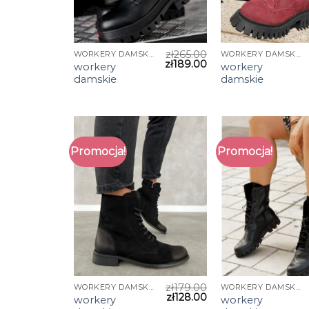
zł
265.00
WORKERY DAMSKIE
WORKERY DAMSKIE
zł
189.00
workery
workery
damskie
damskie
Promocja!
Promocja!
zł
179.00
WORKERY DAMSKIE
WORKERY DAMSKIE
zł
128.00
workery
workery