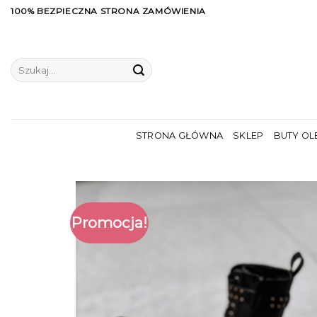
Skip
100% BEZPIECZNA STRONA ZAMÓWIENIA
to
content
Szukaj:
STRONA GŁÓWNA
SKLEP
BUTY OL
Promocja!