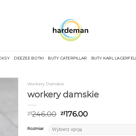
EKSY
DEEZEE BOTKI
BUTY CATERPILLAR
BUTY KARL LAGERFE
Workery Damskie
workery damskie
246.00
176.00
zł
zł
Rozmiar