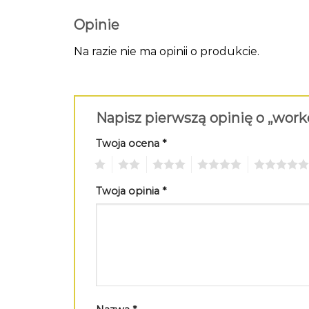
Opinie
Na razie nie ma opinii o produkcie.
Napisz pierwszą opinię o „wor
Twoja ocena
*
1
2
3
4
5
Twoja opinia
*