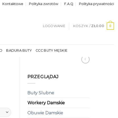
Kontaktowe
Polityka zwrotów
F.A.Q
Polityka prywatności
0
LOGOWANIE
KOSZYK /
ZŁ
0.00
LD
BADURA BUTY
CCC BUTY MĘSKIE
PRZEGLĄDAJ
Buty Slubne
Workery Damskie
Obuwie Damskie