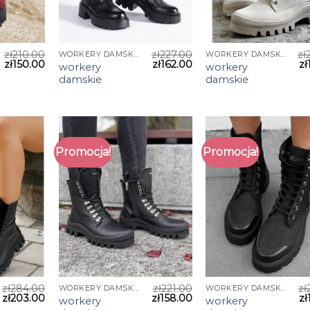
zł
210.00
zł
227.00
zł
WORKERY DAMSKIE
WORKERY DAMSKIE
zł
150.00
zł
162.00
zł
workery
workery
damskie
damskie
Promocja!
Promocja!
zł
284.00
zł
221.00
zł
WORKERY DAMSKIE
WORKERY DAMSKIE
zł
203.00
zł
158.00
zł
workery
workery