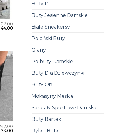
Buty Dc
Buty Jesienne Damskie
202.00
Biale Sneakersy
144.00
Polański Buty
Glany
Polbuty Damskie
Buty Dla Dziewczynki
Buty On
Mokasyny Meskie
Sandały Sportowe Damskie
Buty Bartek
242.00
Rylko Botki
173.00