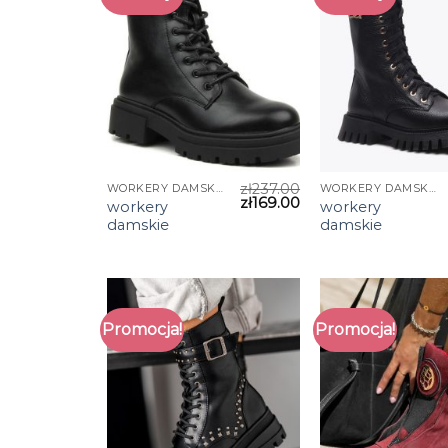
zł
237.00
WORKERY DAMSKIE
WORKERY DAMSKIE
zł
169.00
workery
workery
damskie
damskie
Promocja!
Promocja!