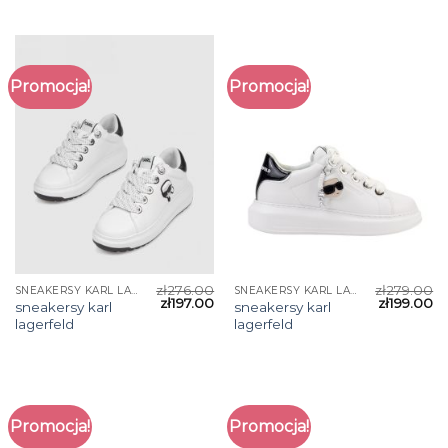
Promocja!
Promocja!
zł
276.00
zł
279.00
SNEAKERSY KARL LAGERFELD
SNEAKERSY KARL LAGERFELD
zł
197.00
zł
199.00
sneakersy karl
sneakersy karl
lagerfeld
lagerfeld
Promocja!
Promocja!