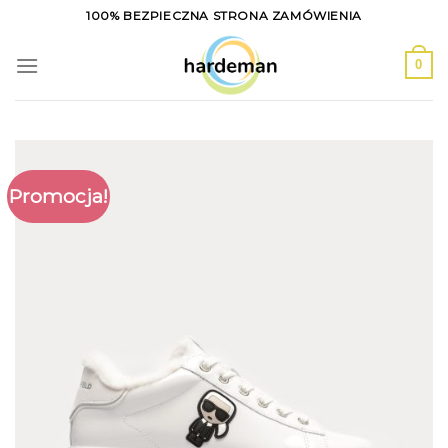
Skip
100% BEZPIECZNA STRONA ZAMÓWIENIA
to
content
0
Promocja!