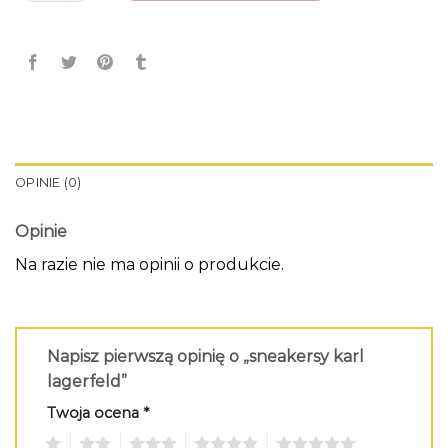
OPINIE (0)
Opinie
Na razie nie ma opinii o produkcie.
Napisz pierwszą opinię o „sneakersy karl
lagerfeld”
Twoja ocena
*
1
2
3
4
5