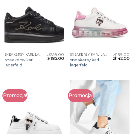
zł
259.00
zł
199.00
SNEAKERSY KARL LAGERFELD
SNEAKERSY KARL LAGERFELD
zł
185.00
zł
142.00
sneakersy karl
sneakersy karl
lagerfeld
lagerfeld
Promocja!
Promocja!